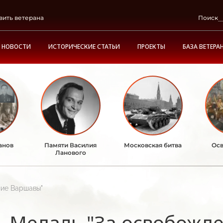
вить ветерана
Поиск
НОВОСТИ
ИСТОРИЧЕСКИЕ СТАТЬИ
ПРОЕКТЫ
БАЗА ВЕТЕРА
анов
Памяти Василия
Московская битва
Осв
Ланового
ние Варшавы"
Медаль "За освобожд