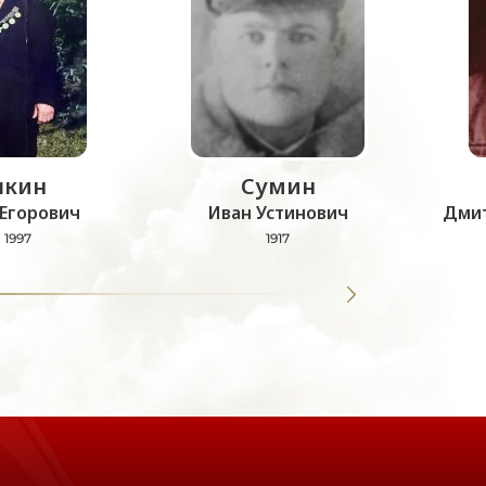
кин
Сумин
Егорович
Иван Устинович
Дмит
- 1997
1917