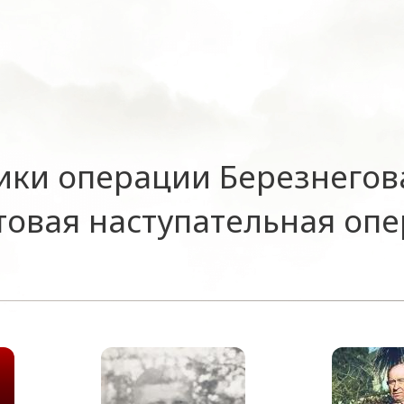
ики операции Березнегов
овая наступательная оп