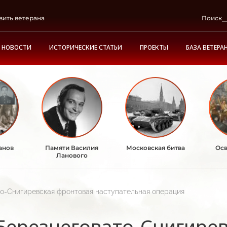
вить ветерана
Поиск
НОВОСТИ
ИСТОРИЧЕСКИЕ СТАТЬИ
ПРОЕКТЫ
БАЗА ВЕТЕРА
анов
Памяти Василия
Московская битва
Осв
Ланового
о-Снигиревская фронтовая наступательная операция
Березнеговато-Снигире