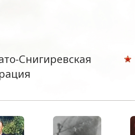
ато-Снигиревская
ерация