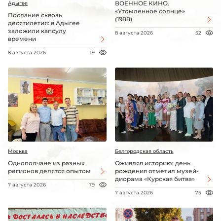
ВОЕННОЕ КИНО.
Адыгея
«Утомленное солнце»
Послание сквозь
(1988)
десятилетия: в Адыгее
заложили капсулу
8 августа 2026
52
времени
8 августа 2026
19
Москва
Белгородская область
Однополчане из разных
Оживляя историю: день
регионов делятся опытом
рождения отметил музей-
диорама «Курская битва»
7 августа 2026
79
7 августа 2026
75