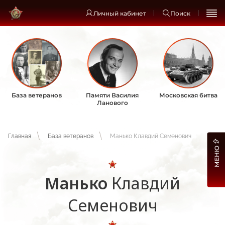
Личный кабинет
Поиск
База ветеранов
Памяти Василия
Московская битва
Ланового
Главная
База ветеранов
Манько Клавдий Семенович
МЕНЮ
Манько
Клавдий
Семенович