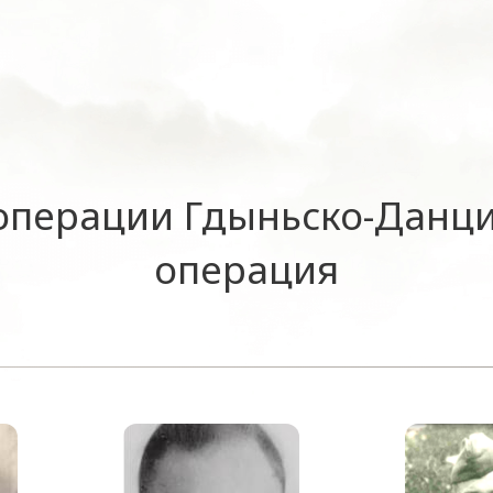
операции Гдыньско-Данци
операция