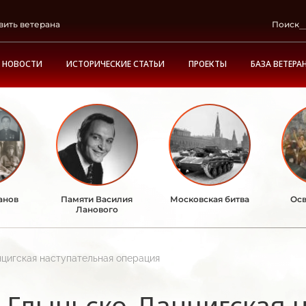
вить ветерана
Поиск
НОВОСТИ
ИСТОРИЧЕСКИЕ СТАТЬИ
ПРОЕКТЫ
БАЗА ВЕТЕРА
анов
Памяти Василия
Московская битва
Осв
Ланового
цигская наступательная операция
Гдыньско-Данцигская 