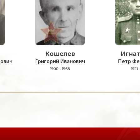
Кошелев
Игнат
нович
Григорий Иванович
Петр Фе
1900 - 1968
1921 