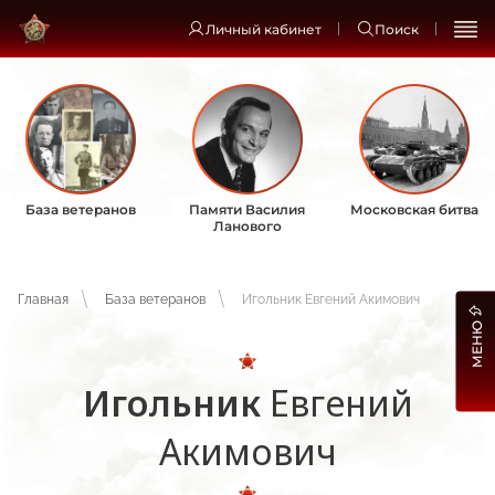
Личный кабинет
Поиск
База ветеранов
Памяти Василия
Московская битва
Ланового
Главная
База ветеранов
Игольник Евгений Акимович
МЕНЮ
Игольник
Евгений
Акимович