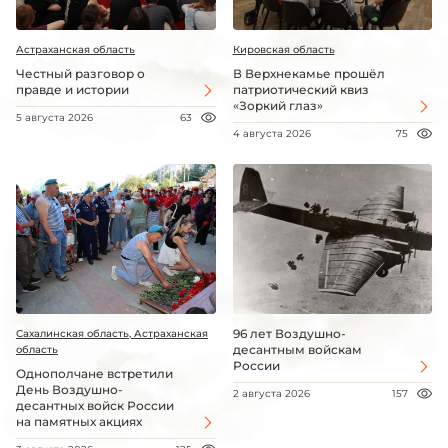
Астраханская область
Кировская область
Честный разговор о
В Верхнекамье прошёл
правде и истории
патриотический квиз
«Зоркий глаз»
5 августа 2026
63
4 августа 2026
75
96 лет Воздушно-
Сахалинская область, Астраханская
десантным войскам
область
России
Однополчане встретили
День Воздушно-
2 августа 2026
157
десантных войск России
на памятных акциях