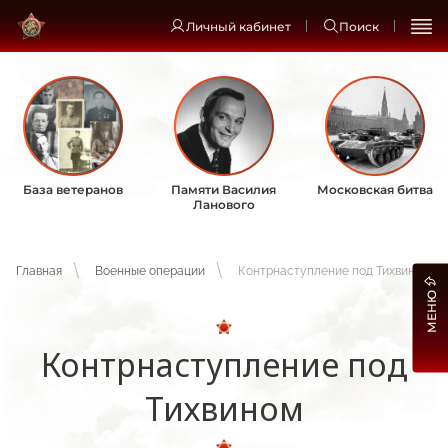
Личный кабинет
Поиск
База ветеранов
Памяти Василия
Московская битва
Ланового
Главная
Военные операции
Контрнаступление под Тихвином
МЕНЮ
Контрнаступление под
Тихвином