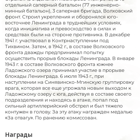
отдельный саперный батальон (77 инженерно-
минный батальон), 3 саперная бригада, Волховский
фронт. Строил укрепления и оборонялся юго-
восточнее Ленинграда в труднейших условиях,
когда инициатива и превосходство в силах и
средствах были на стороне противника. В декабре
1941 г. участвовал в Контрнаступлении под
Тихвином. Затем, в 1942 г., в составе Волховского
фронта дважды предпринимал попытку
осуществить прорыв блокады Ленинграда. В январе
1943 г. в составе Волховского фронта южнее
Ладожского озера принимал участие в прорыве
блокады Ленинграда. 6 июля 1943 г., при
наступлении на Синявинско-Мгинскую группировку
врага, которая все еще угрожала новым выходом к
Ладожскому озеру с юга, действуя в составе своего
подразделения и находясь в атаке, попал под
сильный артиллерийский обстрел и был тяжело
контужен в голову. За эту атаку награжден медалью
«За отвагу». По ранению комиссован.
Награды