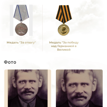
Медаль "За отвагу"
Медаль "За победу
над Германией в
Великой
Отечественной войне
1941 -1945 гг."
Фото