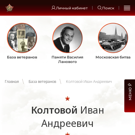
Личный кабинет
Поиск
База ветеранов
Памяти Василия
Московская битва
Ланового
Главная
База ветеранов
Колтовой Иван Андреевич
МЕНЮ
Колтовой
Иван
Андреевич