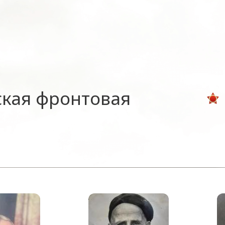
ская фронтовая
я