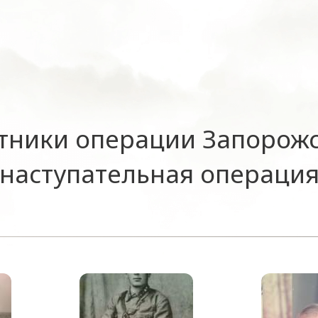
тники операции Запорож
наступательная операци