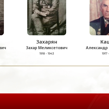
Захарян
Ка
вич
Захар Меликсетович
Александр 
1918 - 1943
1917 