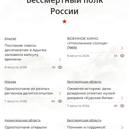
России
ВОЕННОЕ КИНО.
Адыгея
«Утомленное солнце»
Послание сквозь
(1988)
десятилетия: в Адыгее
заложили капсулу
8 августа 2026
55
времени
8 августа 2026
36
Москва
Белгородская область
Однополчане из разных
Оживляя историю: день
регионов делятся опытом
рождения отметил музей-
диорама «Курская битва»
7 августа 2026
84
7 августа 2026
83
Архангельская область
Белгородская область
Однополчане открыли
Помним и гордимся!