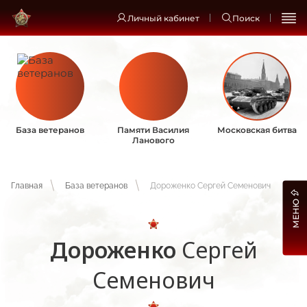
Личный кабинет
Поиск
База ветеранов
Памяти Василия
Московская битва
Ланового
Главная
База ветеранов
Дороженко Сергей Семенович
МЕНЮ
Дороженко
Сергей
Семенович