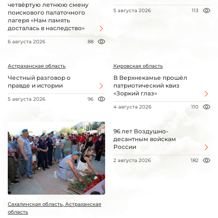
четвёртую летнюю смену
5 августа 2026
113
поискового палаточного
лагеря «Нам память
досталась в наследство»
6 августа 2026
88
Астраханская область
Кировская область
Честный разговор о
В Верхнекамье прошёл
правде и истории
патриотический квиз
«Зоркий глаз»
5 августа 2026
96
4 августа 2026
110
96 лет Воздушно-
десантным войскам
России
2 августа 2026
182
Сахалинская область, Астраханская
область