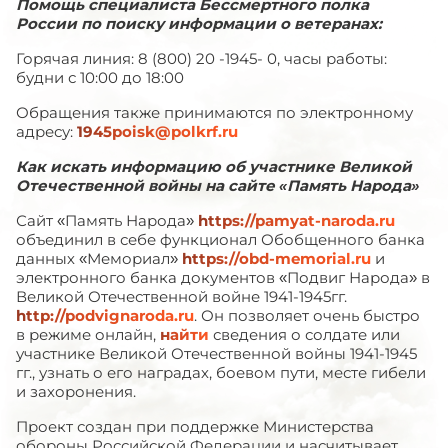
Помощь специалиста Бессмертного полка
России по поиску информации о ветеранах:
Горячая линия: 8 (800) 20 -1945- 0, часы работы:
будни с 10:00 до 18:00
Обращения также принимаются по электронному
адресу:
1945poisk@polkrf.ru
Как искать информацию об участнике
Великой
Отечественной войны
на сайте «Память Народа»
Сайт «Память Народа»
https://pamyat-naroda.ru
объединил в себе функционал Обобщенного банка
данных «Мемориал»
https://obd-memorial.ru
и
электронного банка документов «Подвиг Народа» в
Великой Отечественной войне 1941-1945гг.
http://podvignaroda.ru
. Он позволяет очень быстро
в режиме онлайн,
найти
сведения о солдате или
участнике Великой Отечественной войны 1941-1945
гг., узнать о его наградах, боевом пути, месте гибели
и захоронения.
Проект создан при поддержке Министерства
обороны Российской Федерации и насчитывает