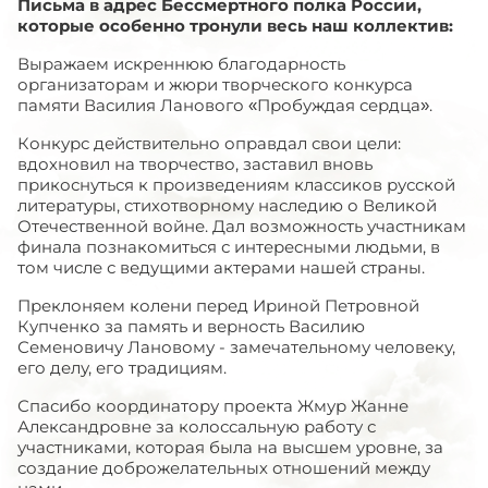
Письма в адрес Бессмертного полка России,
которые особенно тронули весь наш коллектив:
Выражаем искреннюю благодарность
организаторам и жюри творческого конкурса
памяти Василия Ланового «Пробуждая сердца».
Конкурс действительно оправдал свои цели:
вдохновил на творчество, заставил вновь
прикоснуться к произведениям классиков русской
литературы, стихотворному наследию о Великой
Отечественной войне. Дал возможность участникам
финала познакомиться с интересными людьми, в
том числе с ведущими актерами нашей страны.
Преклоняем колени перед Ириной Петровной
Купченко за память и верность Василию
Семеновичу Лановому - замечательному человеку,
его делу, его традициям.
Спасибо координатору проекта Жмур Жанне
Александровне за колоссальную работу с
участниками, которая была на высшем уровне, за
создание доброжелательных отношений между