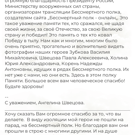
огромную благодарность Президенту России,
Министерству вооруженных сил страны,
организаторам трансляции Бессмертного полка,
создателям сайта ,,Бессмертный полк - онлайн,,. Это
такое уважение памяти тех, кто сражался, не щадя
своей жизни, за своё Отечество, за свою Великую
страну и победил! Это память о тех кто ковал
Победу в тылу. Нам как и многим, многим было
очень приятно, трогательно и волнительно видеть
фотографии наших героев Зубкова Василия
Михайловича, Швецова Павла Алексеевича, Холина
Юрия Александровича, Корень Надежды
Антоновны, идущих в рядах Бессмертного полка. Их
нет уже с нами, но они есть. Здесь в этом полку
Памяти. Большое всем вам человеческое спасибо!
Будьте здоровы!
--
С уважением, Ангелина Швецова.
Хочу сказать Вам огромное спасибо за то, что вы
делаете. В виду изоляции мой герои не пошли на
парад, на бессмертный полк. Но благодаря вам они
прошли в строю с многими другими. И на душе