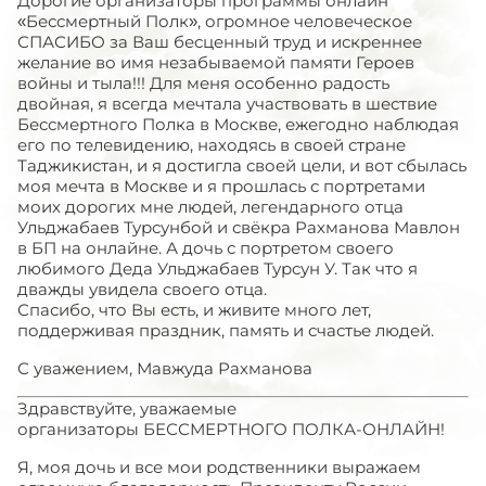
Дорогие организаторы программы онлайн
«Бессмертный Полк», огромное человеческое
СПАСИБО за Ваш бесценный труд и искреннее
желание во имя незабываемой памяти Героев
войны и тыла!!! Для меня особенно радость
двойная, я всегда мечтала участвовать в шествие
Бессмертного Полка в Москве, ежегодно наблюдая
его по телевидению, находясь в своей стране
Таджикистан, и я достигла своей цели, и вот сбылась
моя мечта в Москве и я прошлась с портретами
моих дорогих мне людей, легендарного отца
Ульджабаев Турсунбой и свёкра Рахманова Мавлон
в БП на онлайне. А дочь с портретом своего
любимого Деда Ульджабаев Турсун У. Так что я
дважды увидела своего отца.
Спасибо, что Вы есть, и живите много лет,
поддерживая праздник, память и счастье людей.
С уважением, Мавжуда Рахманова
Здравствуйте, уважаемые
организаторы БЕССМЕРТНОГО ПОЛКА-ОНЛАЙН!
Я, моя дочь и все мои родственники выражаем