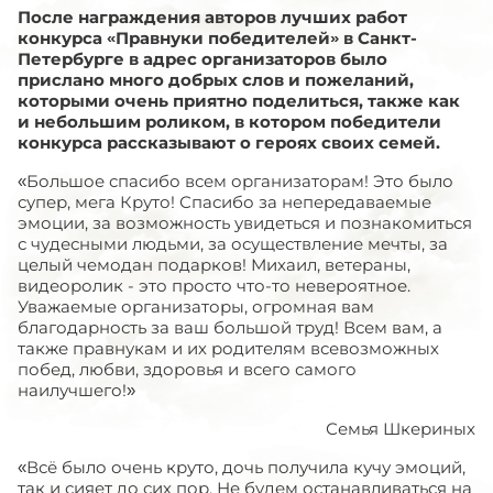
После награждения авторов лучших работ
конкурса «Правнуки победителей» в Санкт-
Петербурге в адрес организаторов было
прислано много добрых слов и пожеланий,
которыми очень приятно поделиться, также как
и небольшим роликом, в котором победители
конкурса рассказывают о героях своих семей.
«Большое спасибо всем организаторам! Это было
супер, мега Круто! Спасибо за непередаваемые
эмоции, за возможность увидеться и познакомиться
с чудесными людьми, за осуществление мечты, за
целый чемодан подарков! Михаил, ветераны,
видеоролик - это просто что-то невероятное.
Уважаемые организаторы, огромная вам
благодарность за ваш большой труд! Всем вам, а
также правнукам и их родителям всевозможных
побед, любви, здоровья и всего самого
наилучшего!»
Семья Шкериных
«Всё было очень круто, дочь получила кучу эмоций,
так и сияет до сих пор. Не будем останавливаться на