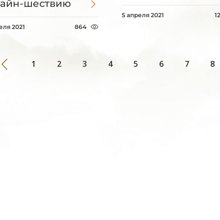
айн-шествию
5 апреля 2021
1
еля 2021
864
1
2
3
4
5
6
7
8