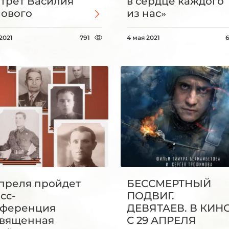
трет Василия
в сердце каждого
ового
из нас»
2021
791
4 мая 2021
апреля пройдет
БЕССМЕРТНЫЙ
сс-
ПОДВИГ.
нференция
ДЕВЯТАЕВ. В КИН
вященная
С 29 АПРЕЛЯ