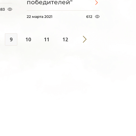
победителей"
283
22 марта 2021
612
9
10
11
12