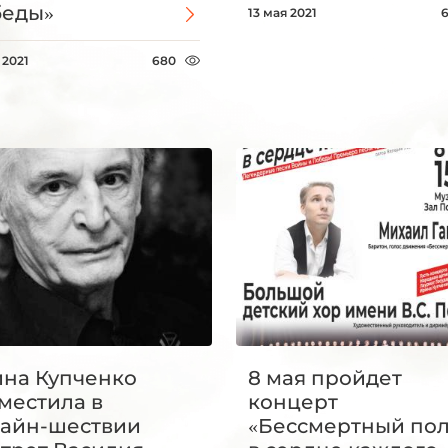
беды»
13 мая 2021
 2021
680
на Купченко
8 мая пройдет
местила в
концерт
айн-шествии
«Бессмертный по