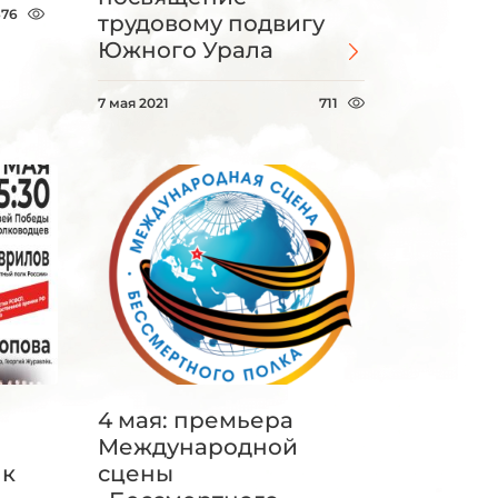
676
трудовому подвигу
Южного Урала
7 мая 2021
711
4 мая: премьера
Международной
лк
сцены