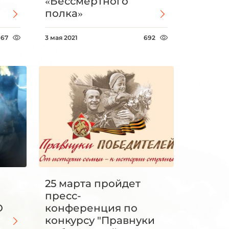
«Бессмертного
полка»
667
3 мая 2021
692
25 марта пройдет
пресс-
О
конференция по
конкурсу "Правнуки