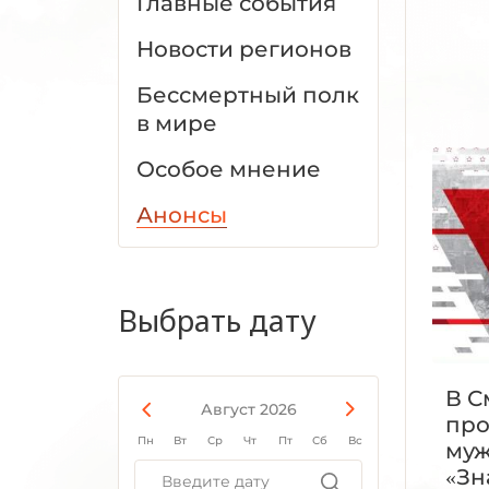
Главные события
Новости регионов
Бессмертный полк
в мире
Особое мнение
Анонсы
Выбрать дату
В С
Август 2026
про
Пн
Вт
Ср
Чт
Пт
Сб
Вс
муж
«Зн