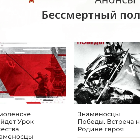
Бессмертный пол
моленске
Знаменосцы
йдет Урок
Победы. Встреча 
ества
Родине героя
аменосцы