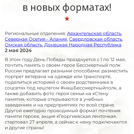
в новых форматах!
Региональные отделения:
Архангельская область
,
Северная Осетия - Алания
,
Свердловская область
,
Омская область
,
Донецкая Народная Республика
2 мая 2024
В этом году День Победы празднуется с 1 по 12 мая,
почтить память о своем герое Бессмертный полк
России предлагает разными способами: разместить
портрет ветерана на одежде или транспорте,
поделиться историей о своем родственнике в
соцсетях под хештегом #нашБессмертныйполк, а
также добавить фото героя семьи на «Стену
памяти», которые открываются в учебных
заведениях и на предприятиях по всей стране.
Другой ежегодно проводимый формат почтения
памяти героев, акция «Георгиевская ленточка»,
стартовал 27 апреля, а сейчас к нему подключаются
и другие страны!