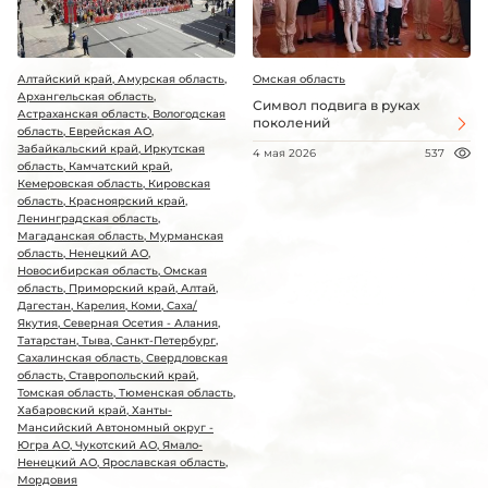
Алтайский край, Амурская область,
Омская область
Архангельская область,
Символ подвига в руках
Астраханская область, Вологодская
поколений
область, Еврейская АО,
Забайкальский край, Иркутская
4 мая 2026
537
область, Камчатский край,
Кемеровская область, Кировская
область, Красноярский край,
Ленинградская область,
Магаданская область, Мурманская
область, Ненецкий АО,
Новосибирская область, Омская
область, Приморский край, Алтай,
Дагестан, Карелия, Коми, Саха/
Якутия, Северная Осетия - Алания,
Татарстан, Тыва, Санкт-Петербург,
Сахалинская область, Свердловская
область, Ставропольский край,
Томская область, Тюменская область,
Хабаровский край, Ханты-
Мансийский Автономный округ -
Югра АО, Чукотский АО, Ямало-
Ненецкий АО, Ярославская область,
Мордовия