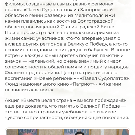
фильмы, созданные в самых разных регионах
страны: «Павел Судоплатов» из Запорожской
области о гении разведки из Мелитополя и «И
камни плавились как воск» из Волгоградской
области, посвященный Сталинградской битве.
После просмотра зал наполнился историями из
жизни самих участников: кто-то впервые узнал о
вкладе других регионов в Великую Победу, а кто-то
вспоминал подвиги своих дедов и бабушек. В конце
встречи каждый юный зритель получил памятный
значок — маленький, но очень значимый символ
сопричастности к общей памяти и подвигу народов.
Фильмы предоставили: Центр патриотического
воспитания «Новые регионы» - «Павел Судоплатов»;
Фонд национального кино «Патриот» - «И камни
плавились как воск».
Акция «Вместе целая страна – вместе побеждаем!»
еще раз доказала, что память о Великой Победе —
это не только страницы учебников, но и живое
чувство сопричастности, объединяющее поколения.