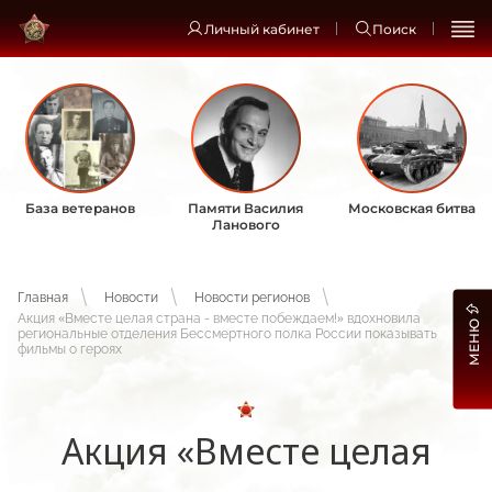
Личный кабинет
Поиск
База ветеранов
Памяти Василия
Московская битва
Ланового
Главная
Новости
Новости регионов
Акция «Вместе целая страна - вместе побеждаем!» вдохновила
МЕНЮ
региональные отделения Бессмертного полка России показывать
фильмы о героях
Акция «Вместе целая