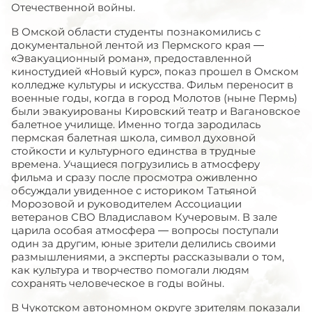
Отечественной войны.
В Омской области студенты познакомились с
документальной лентой из Пермского края —
«Эвакуационный роман», предоставленной
киностудией «Новый курс», показ прошел в Омском
колледже культуры и искусства. Фильм переносит в
военные годы, когда в город Молотов (ныне Пермь)
были эвакуированы Кировский театр и Вагановское
балетное училище. Именно тогда зародилась
пермская балетная школа, символ духовной
стойкости и культурного единства в трудные
времена. Учащиеся погрузились в атмосферу
фильма и сразу после просмотра оживленно
обсуждали увиденное с историком Татьяной
Морозовой и руководителем Ассоциации
ветеранов СВО Владиславом Кучеровым. В зале
царила особая атмосфера — вопросы поступали
один за другим, юные зрители делились своими
размышлениями, а эксперты рассказывали о том,
как культура и творчество помогали людям
сохранять человеческое в годы войны.
В Чукотском автономном округе зрителям показали