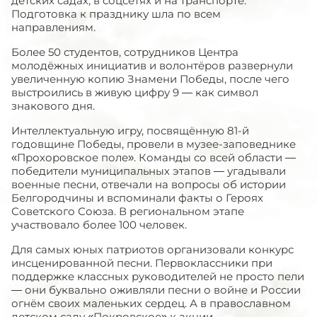
детских садах, в соцсетях и на транспорте.
Подготовка к празднику шла по всем
направлениям.
Более 50 студентов, сотрудников Центра
молодёжных инициатив и волонтёров развернули
увеличенную копию Знамени Победы, после чего
выстроились в живую цифру 9 — как символ
знакового дня.
Интеллектуальную игру, посвящённую 81-й
годовщине Победы, провели в музее-заповеднике
«Прохоровское поле». Команды со всей области —
победители муниципальных этапов — угадывали
военные песни, отвечали на вопросы об истории
Белгородчины и вспоминали факты о Героях
Советского Союза. В региональном этапе
участвовало более 100 человек.
Для самых юных патриотов организовали конкурс
инсценированной песни. Первоклассники при
поддержке классных руководителей не просто пели
— они буквально оживляли песни о войне и России
огнём своих маленьких сердец. А в православном
детском саду «Покровское» к акции