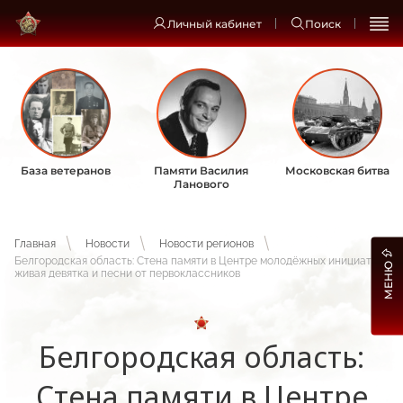
Личный кабинет
Поиск
База ветеранов
Памяти Василия
Московская битва
Ланового
Главная
Новости
Новости регионов
Белгородская область: Стена памяти в Центре молодёжных инициатив,
МЕНЮ
живая девятка и песни от первоклассников
Белгородская область:
Стена памяти в Центре