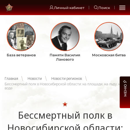
Личный кабинет
Поиск
База ветеранов
Памяти Василия
Московская битва
Ланового
Главная
Новости
Новости регионов
Бессмертный полк в Новосибирской области: на площади, на льду, на
МЕНЮ
воде
Бессмертный полк в
Новосибирской области: