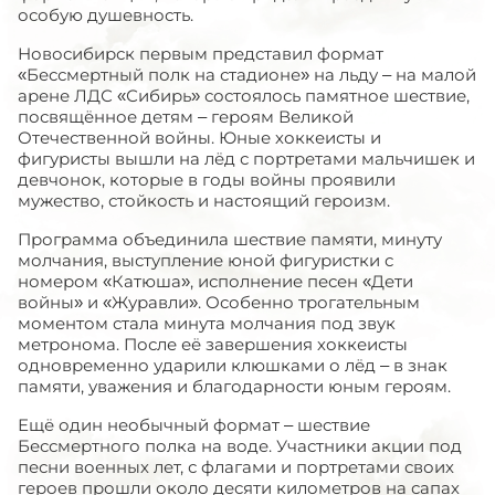
особую душевность.
Новосибирск первым представил формат
«Бессмертный полк на стадионе» на льду – на малой
арене ЛДС «Сибирь» состоялось памятное шествие,
посвящённое детям – героям Великой
Отечественной войны. Юные хоккеисты и
фигуристы вышли на лёд с портретами мальчишек и
девчонок, которые в годы войны проявили
мужество, стойкость и настоящий героизм.
Программа объединила шествие памяти, минуту
молчания, выступление юной фигуристки с
номером «Катюша», исполнение песен «Дети
войны» и «Журавли». Особенно трогательным
моментом стала минута молчания под звук
метронома. После её завершения хоккеисты
одновременно ударили клюшками о лёд – в знак
памяти, уважения и благодарности юным героям.
Ещё один необычный формат – шествие
Бессмертного полка на воде. Участники акции под
песни военных лет, с флагами и портретами своих
героев прошли около десяти километров на сапах