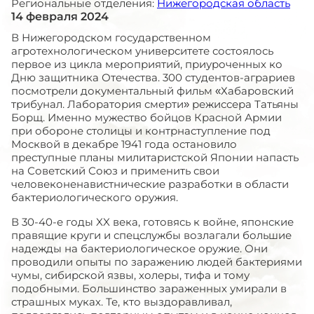
Региональные отделения:
Нижегородская область
14 февраля 2024
В Нижегородском государственном
агротехнологическом университете состоялось
первое из цикла мероприятий, приуроченных ко
Дню защитника Отечества. 300 студентов-аграриев
посмотрели документальный фильм «Хабаровский
трибунал. Лаборатория смерти» режиссера Татьяны
Борщ. Именно мужество бойцов Красной Армии
при обороне столицы и контрнаступление под
Москвой в декабре 1941 года остановило
преступные планы милитаристской Японии напасть
на Советский Союз и применить свои
человеконенавистнические разработки в области
бактериологического оружия.
В 30-40-е годы XX века, готовясь к войне, японские
правящие круги и спецслужбы возлагали большие
надежды на бактериологическое оружие. Они
проводили опыты по заражению людей бактериями
чумы, сибирской язвы, холеры, тифа и тому
подобными. Большинство зараженных умирали в
страшных муках. Те, кто выздоравливал,