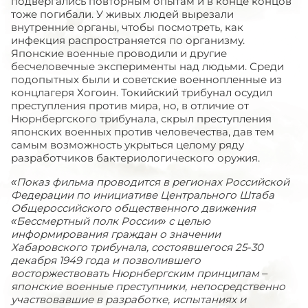
подвергались повторным опытам и в конце концов
тоже погибали. У живых людей вырезали
внутренние органы, чтобы посмотреть, как
инфекция распространяется по организму.
Японские военные проводили и другие
бесчеловечные эксперименты над людьми. Среди
подопытных были и советские военнопленные из
концлагеря Хогоин. Токийский трибунал осудил
преступления против мира, но, в отличие от
Нюрнбергского трибунала, скрыл преступления
японских военных против человечества, дав тем
самым возможность укрыться целому ряду
разработчиков бактериологического оружия.
«Показ фильма проводится в регионах Российской
Федерации по инициативе Центрального Штаба
Общероссийского общественного движения
«Бессмертный полк России» с целью
информирования граждан о значении
Хабаровского трибунала, состоявшегося 25-30
декабря 1949 года и позволившего
восторжествовать Нюрнбергским принципам –
японские военные преступники, непосредственно
участвовавшие в разработке, испытаниях и