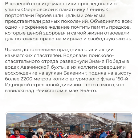
В краевой столице участники проследовали от
улицы Озерновской к памятнику Ленину. С
портретами Героев шли целыми семьями,
представители разных поколений. Объединяло всех
одно - искреннее желание почтить память предков,
которые ценой здоровья и самой жизни отвоевали
для потомков право на мирную и свободную жизнь.
Ярким дополнением праздника стали акции
камчатских спасателей. Водолазы поисково-
спасательного отряда развернули Знамя Победы в
водах Авачинской бухты, а их коллеги совершили
восхождение на вулкан Бакенинг, подняв на высоту
более 2200 метров копию штурмового флага 150-й
Идрицкой стрелковой дивизии - того самого, что
взвился над Рейхстагом в мае 1945-го.