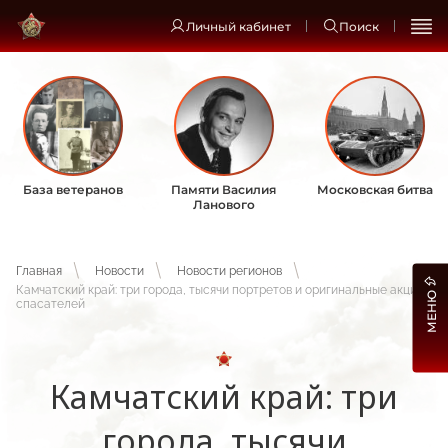
Личный кабинет
Поиск
База ветеранов
Памяти Василия
Московская битва
Ланового
Главная
Новости
Новости регионов
Камчатский край: три города, тысячи портретов и оригинальные акции
МЕНЮ
спасателей
Камчатский край: три
города, тысячи