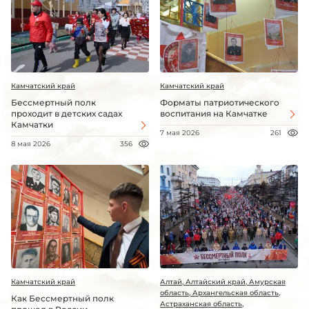
Камчатский край
Камчатский край
Бессмертный полк
Форматы патриотического
проходит в детских садах
воспитания на Камчатке
Камчатки
7 мая 2026
261
8 мая 2026
356
Камчатский край
Алтай, Алтайский край, Амурская
область, Архангельская область,
Как Бессмертный полк
Астраханская область,