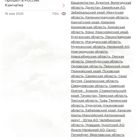
прошел в России.
Башкортостан, Бурятия, Вологодская
Камчатка
область, Дагестан, Еврейская АО,
Забайкальский край, Иркутская
16 мая 2025
1134
область, Калининградская область,
Камчатский край, Карелия,
Кемеровская область, Кировская
область, Коми, Красноярский край,
Курганская область, Ленинградская
область, Магаданская область,
Мурманская область, Ненецкий АО,
Новгородская область,
Новосибирская область, Омская
область, Оренбургская область,
Орловская область, Пермский край,
Приморский край, Псковская
область, Самарская область, Саха/
Якутия, Сахалинская область,
Свердловская область, Северная
Осетия - Алания, Ставропольский
край, Татарстан, Тверская область,
Томская область, Тыва, Тюменская
область, Удмуртия, Ульяновская
область, Хабаровский край, Хакасия,
Ханты-Мансийский Автономный
округ - Югра АО, Челябинская
область, Чувашия, Чукотский АО,
Ямало-Ненецкий АО, Санкт-
Петербург, Ярославская область