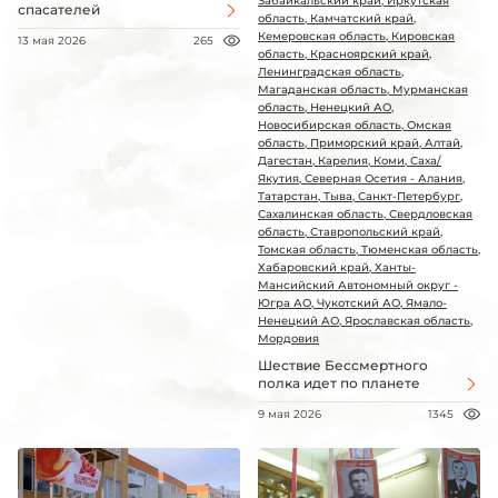
Забайкальский край, Иркутская
спасателей
область, Камчатский край,
Кемеровская область, Кировская
13 мая 2026
265
область, Красноярский край,
Ленинградская область,
Магаданская область, Мурманская
область, Ненецкий АО,
Новосибирская область, Омская
область, Приморский край, Алтай,
Дагестан, Карелия, Коми, Саха/
Якутия, Северная Осетия - Алания,
Татарстан, Тыва, Санкт-Петербург,
Сахалинская область, Свердловская
область, Ставропольский край,
Томская область, Тюменская область,
Хабаровский край, Ханты-
Мансийский Автономный округ -
Югра АО, Чукотский АО, Ямало-
Ненецкий АО, Ярославская область,
Мордовия
Шествие Бессмертного
полка идет по планете
9 мая 2026
1345