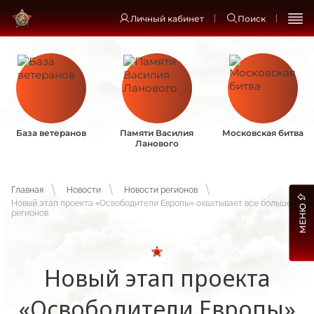
Личный кабинет
Поиск
База ветеранов
Памяти Василия
Московская битва
Ланового
Главная
Новости
Новости регионов
Новый этап проекта «Освободители Европы» охватывает все больше
МЕНЮ
регионов
Новый этап проекта
«Освободители Европы»