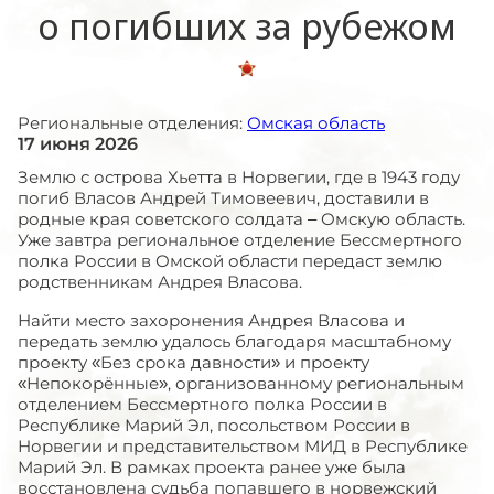
о погибших за рубежом
Региональные отделения:
Омская область
17 июня 2026
Землю с острова Хьетта в Норвегии, где в 1943 году
погиб Власов Андрей Тимовеевич, доставили в
родные края советского солдата – Омскую область.
Уже завтра региональное отделение Бессмертного
полка России в Омской области передаст землю
родственникам Андрея Власова.
Найти место захоронения Андрея Власова и
передать землю удалось благодаря масштабному
проекту «Без срока давности» и проекту
«Непокорённые», организованному региональным
отделением Бессмертного полка России в
Республике Марий Эл, посольством России в
Норвегии и представительством МИД в Республике
Марий Эл. В рамках проекта ранее уже была
восстановлена судьба попавшего в норвежский