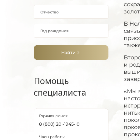
сохра
золот
В Но
связь
прис
такж
Найти
Втор
и род
выши
Помощь
заве
специалиста
«Мы 
насто
истор
нить
Горячая линия:
поко
8 (800) 20 -1945- 0
яркое
прок
Часы работы: