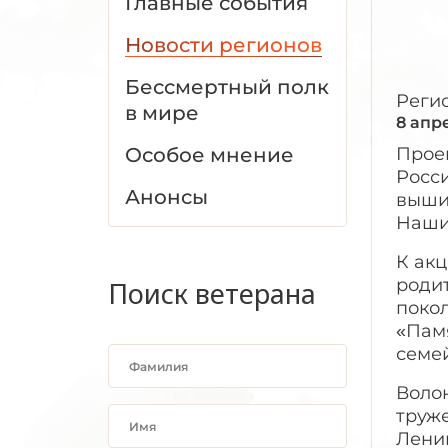
Главные события
Новости регионов
Бессмертный полк
Реги
в мире
8 апр
Особое мнение
Прое
Росси
Анонсы
вышит
Наши
К акц
родит
Поиск ветерана
поко
«Пам
семе
Воло
труже
Ленин