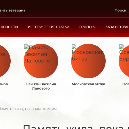
вить ветерана
Поиск
НОВОСТИ
ИСТОРИЧЕСКИЕ СТАТЬИ
ПРОЕКТЫ
БАЗА ВЕТЕРА
анов
Памяти Василия
Московская битва
Осв
Ланового
Память жива, пока мы помним
Память жива, пока