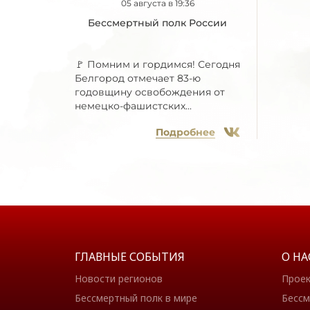
05 августа в 19:36
Бессмертный полк России
🚩 Помним и гордимся! Сегодня
Белгород отмечает 83-ю
годовщину освобождения от
немецко-фашистских...
Подробнее
ГЛАВНЫЕ СОБЫТИЯ
О НА
Новости регионов
Прое
Бессмертный полк в мире
Бессм