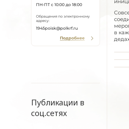
иниц
ПН-ПТ с 10:00 до 18:00
Совсе
Обращения по электронному
соеди
адресу:
мероп
1945poisk@polkrf.ru
в каж
Подробнее
дедах
Публикации в
соц.сетях