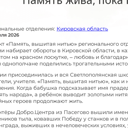
ональные отделения:
Кировская область
еля 2026
кт «Память, вышитая нитью» регионального от
и набирает обороты в Кировской области, в к
ом на красном лоскутке, – любовь и благодарн
 однополчане поделились трогательными истор
ии присоединилась и вся Светлополянская шко
ели, учителя. «Память, вышитая нитью», как 
ления. Когда бабушка подсказывает имя прадед
ять народа», а ребёнок выводит золотыми нит
йных героев продолжают жить.
нтёры Добро.Центра из Пасегово вышили имена
ников тыла, ковавших Победу у станков и в по
града, выживших в нечеловеческих условиях, 