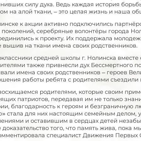
нивших силу духа. Ведь каждая история борьб
ом на алой ткани, – это целая жизнь и наша об
линске к акции активно подключились партнёрс
 поколений, серебряные волонтёры города Нол
оединились к проекту. Их поддержала молодеж
е вышив на ткани имена своих родственников.
оклассники средней школы г. Нолинска вместе
ителями также привнесли дух Бессмертного по
вали имена своих родственников – героев Вел
ршения работы ребята с родителями съездили 
восхищаемся родителями, которые своим прим
ящих патриотов, передавая им не только знани
ии, благодарность к героям и безграничную л
ю» стала для них настоящим семейным делом,
лениями и оставившим в сердцах детей незабы
 доказательство того, что память жива, пока м
омментировала специалист Движения Первых 