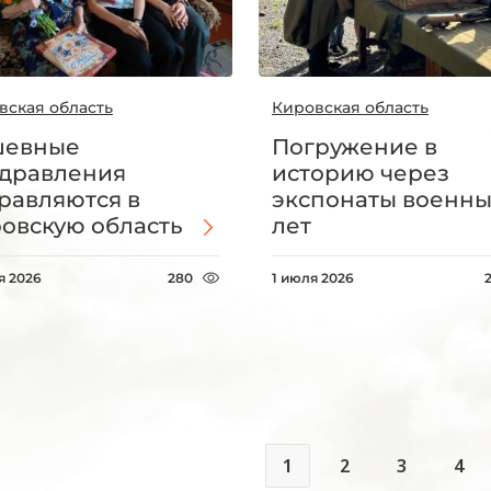
вская область
Кировская область
шевные
Погружение в
дравления
историю через
равляются в
экспонаты военны
овскую область
лет
я 2026
280
1 июля 2026
1
2
3
4