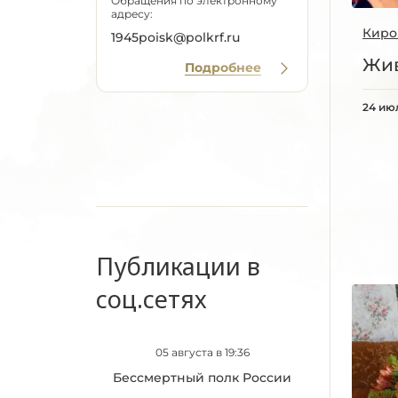
Обращения по электронному
адресу:
Киро
1945poisk@polkrf.ru
Жив
Подробнее
24 ию
Публикации в
соц.сетях
05 августа в 19:36
Бессмертный полк России