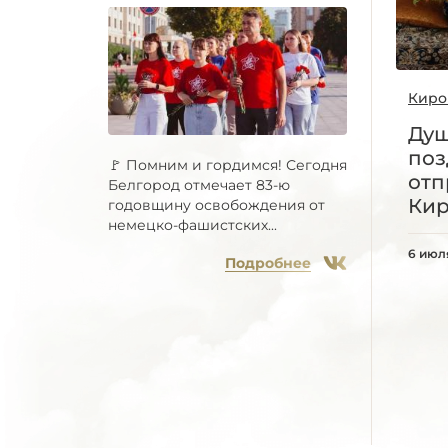
Киро
Ду
поз
🚩 Помним и гордимся! Сегодня
отп
Белгород отмечает 83-ю
Кир
годовщину освобождения от
немецко-фашистских...
6 июл
Подробнее