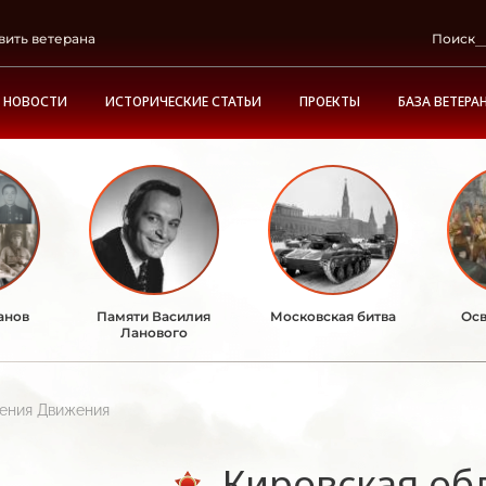
вить ветерана
Поиск
НОВОСТИ
ИСТОРИЧЕСКИЕ СТАТЬИ
ПРОЕКТЫ
БАЗА ВЕТЕРА
анов
Памяти Василия
Московская битва
Осв
Ланового
ления Движения
Кировская об