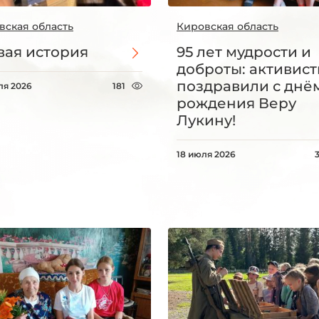
вская область
Кировская область
ая история
95 лет мудрости и
доброты: активис
поздравили с днё
ля 2026
181
рождения Веру
Лукину!
18 июля 2026