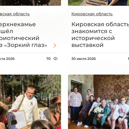
вская область
Кировская область
ерхнекамье
Кировская област
ошёл
знакомится с
риотический
исторической
з «Зоркий глаз»
выставкой
ста 2026
70
30 июля 2026