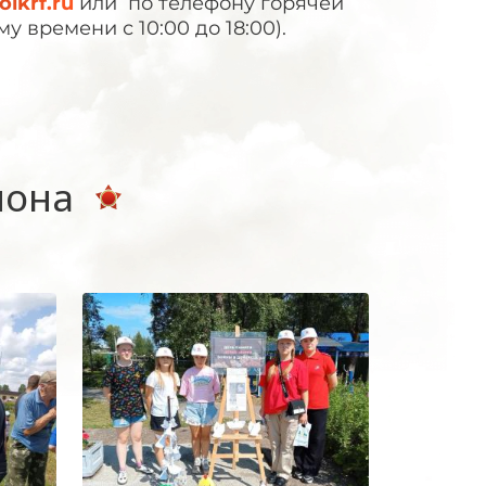
lkrf.ru
или по телефону горячей
у времени с 10:00 до 18:00).
иона