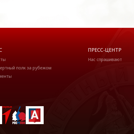
С
ПРЕСС-ЦЕНТР
кты
Нас спрашивают
ертный полк за рубежом
менты