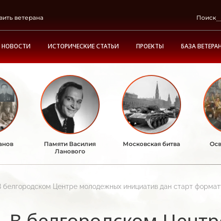
вить ветерана
Поиск
НОВОСТИ
ИСТОРИЧЕСКИЕ СТАТЬИ
ПРОЕКТЫ
БАЗА ВЕТЕРА
анов
Памяти Василия
Московская битва
Осв
Ланового
В белгородском Центре молодежных инициатив дан старт формату
В белгородском Цент