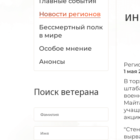
Главные события
ин
Новости регионов
Бессмертный полк
в мире
Особое мнение
Анонсы
Реги
1 мая 
В то
штаб
Поиск ветерана
воен
Майт
учащ
акцию
"Стен
вырва