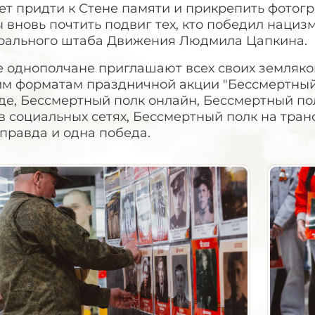
т придти к Стене памяти и прикрепить фотогр
 вновь почтить подвиг тех, кто победил нацизм 
рального штаба Движения Людмила Цапкина.
 однополчане приглашают всех своих земляков
им форматам праздничной акции "Бессмертный 
е, Бессмертный полк онлайн, Бессмертный пол
в социальных сетях, Бессмертный полк на транс
правда и одна победа.