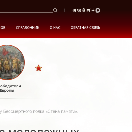
НОВ
СПРАВОЧНИК
О НАС
ОБРАТНАЯ СВЯЗЬ
ободители
Европы
 Бессмертного полка «Стена памяти».
ре молодежных