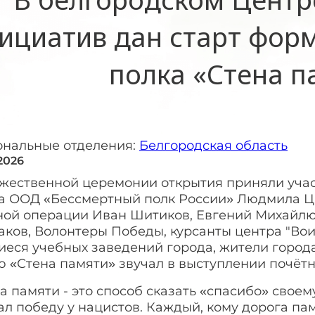
ициатив дан старт фор
полка «Стена п
ональные отделения:
Белгородская область
2026
ржественной церемонии открытия приняли учас
а ООД «Бессмертный полк России» Людмила Ц
ной операции Иван Шитиков, Евгений Михайлю
аков, Волонтеры Победы, курсанты центра "Во
иеся учебных заведений города, жители город
 «Стена памяти» звучал в выступлении почётн
а памяти - это способ сказать «спасибо» своем
л победу у нацистов. Каждый, кому дорога памят