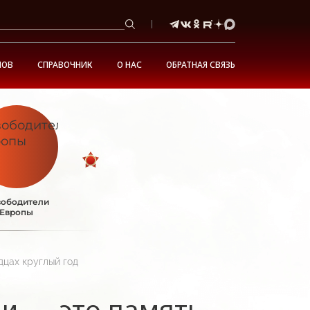
НОВ
СПРАВОЧНИК
О НАС
ОБРАТНАЯ СВЯЗЬ
ободители
Европы
дцах круглый год
и — это память,