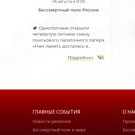
06 августа в 12:00
Бессмертный полк России
🏕 Однополчане открыли
четвёртую летнюю смену
поискового палаточного лагеря
«Нам память досталась в...
Подробнее
ГЛАВНЫЕ СОБЫТИЯ
О НА
Новости регионов
Прое
Бессмертный полк в мире
Бессм