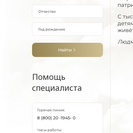
патри
С ты
детям
живёт
Людм
Найти
Помощь
специалиста
Горячая линия:
8 (800) 20 -1945- 0
Часы работы: