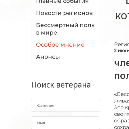
Главные события
ко
Новости регионов
Бессмертный полк
в мире
Особое мнение
Реги
2 июн
Анонсы
чл
по
Поиск ветерана
«Бесс
живая
Это 
своих
обра
сохра