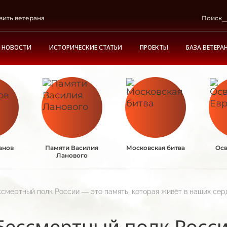
вить ветерана
Поиск
НОВОСТИ
ИСТОРИЧЕСКИЕ СТАТЬИ
ПРОЕКТЫ
БАЗА ВЕТЕРА
анов
Памяти Василия
Московская битва
Осв
Ланового
смертный полк России — это память, которая живёт в наших сер
Бессмертный полк Росси