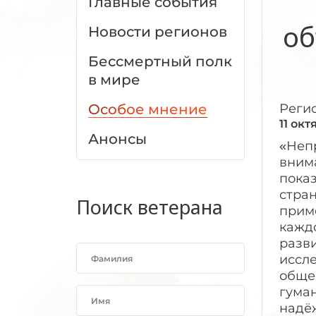
Главные события
об
Новости регионов
Бессмертный полк
в мире
Особое мнение
Реги
11 окт
Анонсы
«Неп
вним
показ
стран
Поиск ветерана
приме
каждо
разви
иссле
обще
гума
надё