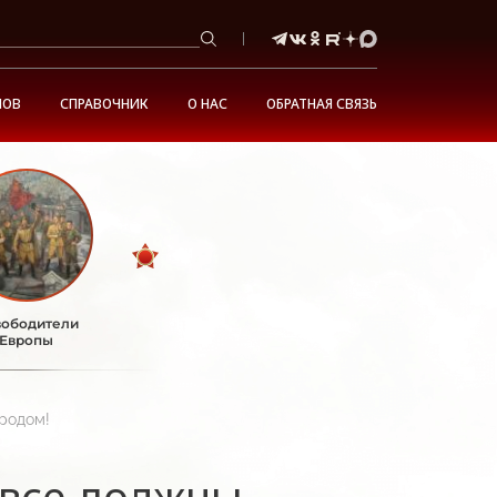
НОВ
СПРАВОЧНИК
О НАС
ОБРАТНАЯ СВЯЗЬ
ободители
Европы
ародом!
 все должны