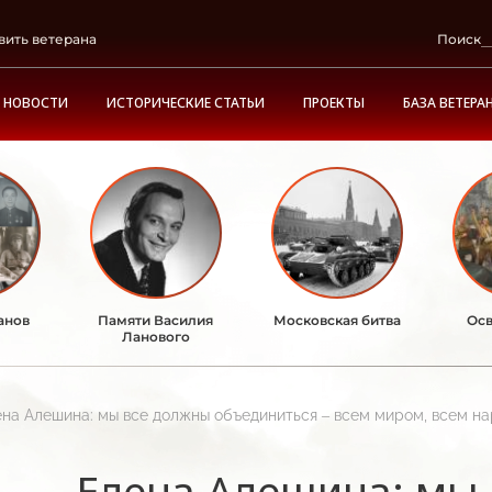
вить ветерана
Поиск
НОВОСТИ
ИСТОРИЧЕСКИЕ СТАТЬИ
ПРОЕКТЫ
БАЗА ВЕТЕРА
анов
Памяти Василия
Московская битва
Осв
Ланового
на Алешина: мы все должны объединиться – всем миром, всем н
Елена Алешина: мы