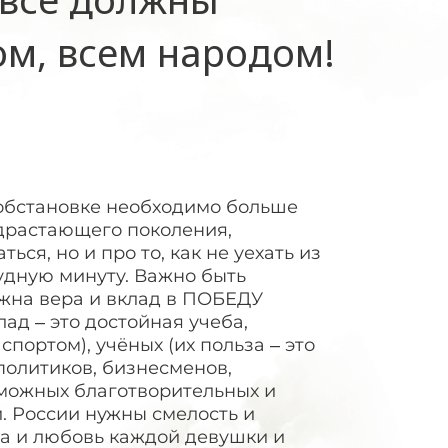
ом, всем народом!
 обстановке необходимо больше
драстающего поколения,
ься, но и про то, как не уехать из
рудную минуту. Важно быть
ажна вера и вклад в ПОБЕДУ
ад – это достойная учеба,
портом), учёных (их польза – это
 политиков, бизнесменов,
можных благотворительных и
. России нужны смелость и
а и любовь каждой девушки и