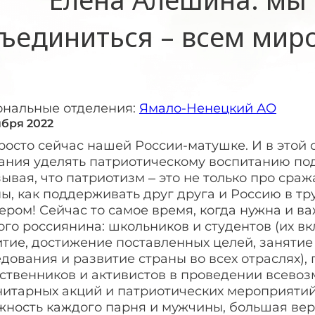
ъединиться – всем мир
ональные отделения:
Ямало-Ненецкий АО
ября 2022
росто сейчас нашей России-матушке. И в этой
ания уделять патриотическому воспитанию по
ывая, что патриотизм – это не только про сражат
ы, как поддерживать друг друга и Россию в т
ром! Сейчас то самое время, когда нужна и в
го россиянина: школьников и студентов (их вкл
тие, достижение поставленных целей, занятие с
дования и развитие страны во всех отраслях),
ственников и активистов в проведении всевоз
нитарных акций и патриотических мероприятий
жность каждого парня и мужчины, большая вер