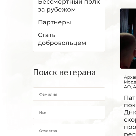
Бессмертный полк
за рубежом
Партнеры
Стать
добровольцем
Поиск ветерана
Арха
Морд
АО, 
Пат
пок
Дню
ско
про
рег