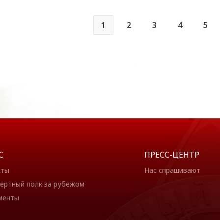
1
2
3
4
5
С
ПРЕСС-ЦЕНТР
кты
Нас спрашивают
ертный полк за рубежом
менты