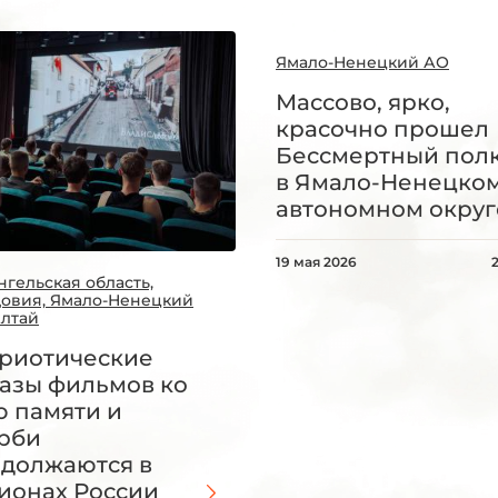
Ямало-Ненецкий АО
Массово, ярко,
красочно прошел
Бессмертный пол
в Ямало-Ненецко
автономном округ
19 мая 2026
нгельская область,
овия, Ямало-Ненецкий
Алтай
риотические
азы фильмов ко
 памяти и
рби
должаются в
ионах России