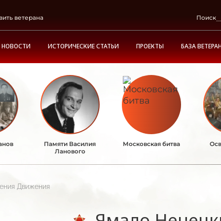
вить ветерана
Поиск
НОВОСТИ
ИСТОРИЧЕСКИЕ СТАТЬИ
ПРОЕКТЫ
БАЗА ВЕТЕРА
анов
Памяти Василия
Московская битва
Осв
Ланового
ления Движения
Ямало-Ненецк