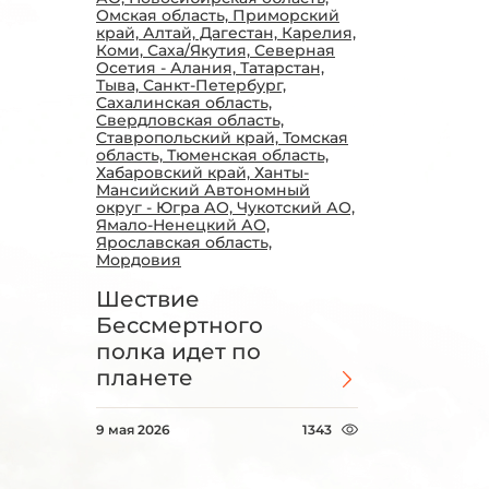
Омская область, Приморский
край, Алтай, Дагестан, Карелия,
Коми, Саха/Якутия, Северная
Осетия - Алания, Татарстан,
Тыва, Санкт-Петербург,
Сахалинская область,
Свердловская область,
Ставропольский край, Томская
область, Тюменская область,
Хабаровский край, Ханты-
Мансийский Автономный
округ - Югра АО, Чукотский АО,
Ямало-Ненецкий АО,
Ярославская область,
Мордовия
Шествие
Бессмертного
полка идет по
планете
9 мая 2026
1343