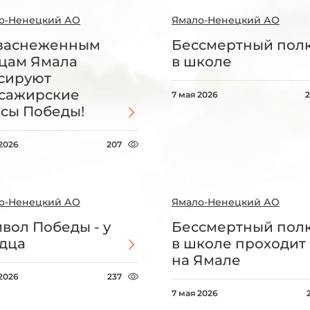
о-Ненецкий АО
Ямало-Ненецкий АО
заснеженным
Бессмертный пол
цам Ямала
в школе
сируют
сажирские
7 мая 2026
сы Победы!
 2026
207
о-Ненецкий АО
Ямало-Ненецкий АО
вол Победы - у
Бессмертный пол
дца
в школе проходит
на Ямале
 2026
237
7 мая 2026