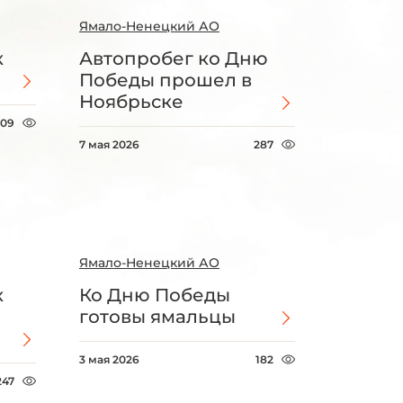
Ямало-Ненецкий АО
к
Автопробег ко Дню
Победы прошел в
Ноябрьске
209
7 мая 2026
287
Ямало-Ненецкий АО
к
Ко Дню Победы
готовы ямальцы
3 мая 2026
182
247