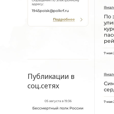
Обращения по электронному
адресу:
Ямал
1945poisk@polkrf.ru
По 
Подробнее
ули
кур
пас
рей
7 мая
Публикации в
Ямал
Сим
соц.сетях
сер
05 августа в 19:36
7 мая
Бессмертный полк России