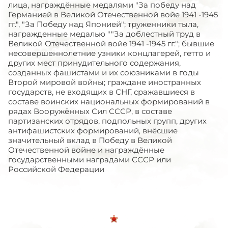
лица, награждённые медалями "За победу над
Германией в Великой Отечественной войе 1941 -1945
гг.", "За Победу над Японией"; труженники тыла,
награжденные медалью ""За доблестный труд в
Великой Отечественной войе 1941 -1945 гг."; бывшие
несовершеннолетние узники концлагерей, гетто и
других мест принудительного содержания,
созданных фашистами и их союзниками в годы
Второй мировой войны; граждане иностранных
государств, не входящих в СНГ, сражавшиеся в
составе воинских национальных формирований в
рядах Вооружённых Сил СССР, в составе
партизанских отрядов, подпольных групп, других
антифашистских формирований, внёсшие
значительный вклад в Победу в Великой
Отечественной войне и награждённые
государственными наградами СССР или
Российской Федерации