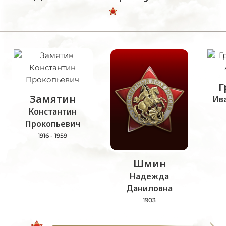
Г
Замятин
Ив
Константин
Прокопьевич
1916 - 1959
Шмин
Надежда
Даниловна
1903