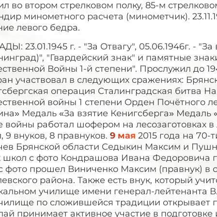
л во втором стрелковом полку, 85-м стрелково
дир минометного расчета (минометчик). 23.11.
ие левого бедра.
ДЫ: 23.01.1945 г. - "За Отвагу", 05.06.1946г. - "
инград)", "Гвардейский знак" и памятные знак
ственной Войны 1-й степени". Прослужил до 19
ран участвовал в следующих сражениях: Брянс
гсбергская операция Сталинградская битва Н
ственной войны 1 степени Орден Почётного ле
ина» Медаль «За взятие Кенигсберга» Медаль 
 войны работал шофером на лесозаготовках в 
, 9 внуков, 8 правнуков.
9 мая
2015 года на 70-т
чев Брянской области Седыкин Максим и Пушн
х школ с фото Кондрашова Ивана Федоровича п
с фото прошел Виниченко Максим (правнук) в 
евского района. Также есть внук, который учи
кальном училище имени генерал-лейтенанта В.
училище по сложившейся традиции открывает 
лай принимает активное участие в подготовке