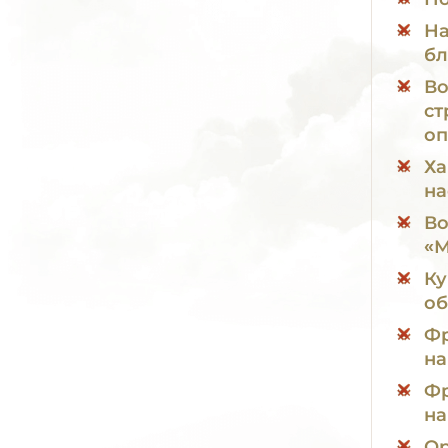
На
бл
Во
ст
оп
Ха
на
Во
«М
Ку
об
Фр
на
Фр
на
Ор