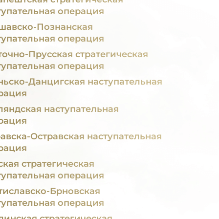
тупательная операция
шавско-Познанская
тупательная операция
точно-Прусская стратегическая
тупательная операция
ньско-Данцигская наступательная
рация
ляндская наступательная
рация
авска-Остравская наступательная
рация
ская стратегическая
тупательная операция
тиславско-Брновская
тупательная операция
линская стратегическая