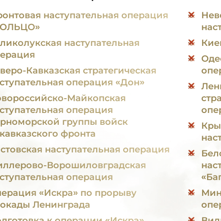
онтовая наступательная операция
Нев
КОЛЬЦО»
нас
ликолукская наступательная
Кие
ерация
Оде
веро-Кавказская стратегическая
опе
ступательная операция «Дон»
Лен
вороссийско-Майкопская
стр
ступательная операция
опе
рноморской группы войск
Кры
кавказского фронта
нас
стовская наступательная операция
Бел
ллерово-Ворошиловградская
нас
ступательная операция
«Ба
ерация «Искра» по прорыву
Минска
окады Ленинграда
опе
дготовка к операции «Искра»
Вил