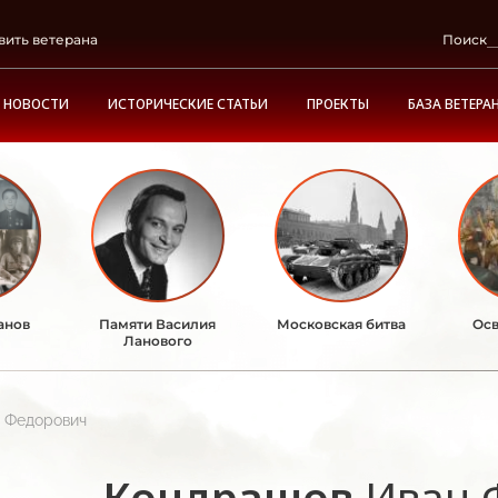
вить ветерана
Поиск
НОВОСТИ
ИСТОРИЧЕСКИЕ СТАТЬИ
ПРОЕКТЫ
БАЗА ВЕТЕРА
анов
Памяти Василия
Московская битва
Осв
Ланового
 Федорович
Кондрашов
Иван 