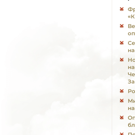
Фр
«
Ве
оп
Се
на
Но
на
Че
За
Ро
Ми
на
Оп
бл
По