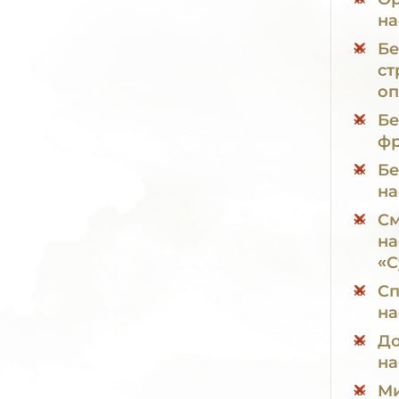
на
Бе
ст
оп
Бе
фр
Бе
на
См
на
«С
Сп
на
До
на
Ми