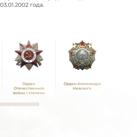
3.01.2002 года.
Орден
Орден Александра
Орден Ку
Отечественной
Невского
степ
войны I степени