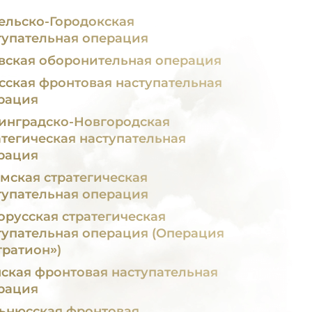
ельско-Городокская
тупательная операция
вская оборонительная операция
сская фронтовая наступательная
рация
инградско-Новгородская
атегическая наступательная
рация
мская стратегическая
тупательная операция
орусская стратегическая
тупательная операция (Операция
гратион»)
я фронтовая наступательная
рация
ьнюсская фронтовая