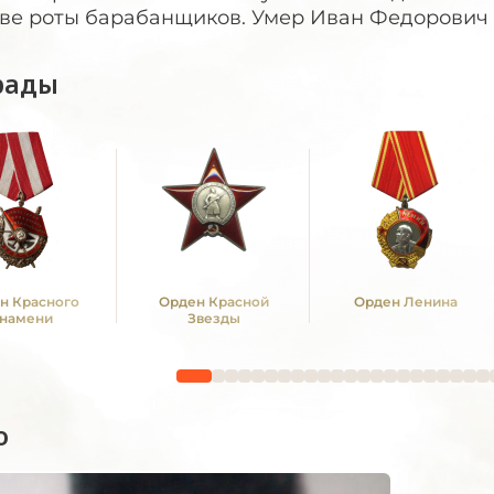
ве роты барабанщиков. Умер Иван Федорович 0
рады
н Красного
Орден Красной
Орден Ленина
намени
Звезды
о