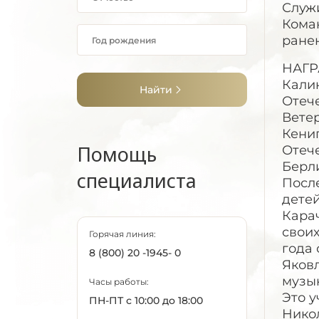
Служи
Коман
ранен
НАГРА
Калин
Найти
Отече
Вете
Кени
Помощь
Отече
Берл
специалиста
После
детей
Кара
свои
Горячая линия:
года 
8 (800) 20 -1945- 0
Яковл
музы
Часы работы:
Это 
ПН-ПТ с 10:00 до 18:00
Нико