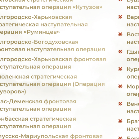
ступательная операция «Кутузов»
нас
лгородско-Харьковская
Вар
ратегическая наступательная
нас
ерация «Румянцев»
Вос
лгородско-Богодуховская
нас
онтовая наступательная операция
Гды
лгородско-Харьковская фронтовая
опе
ступательная операция
Кур
оленская стратегическая
опе
ступательная операция (Операция
Мор
уворов»)
опе
ас-Деменская фронтовая
Вен
ступательная операция
нас
нбасская стратегическая
Бра
ступательная операция
нас
усско-Мариупольская фронтовая
Бер