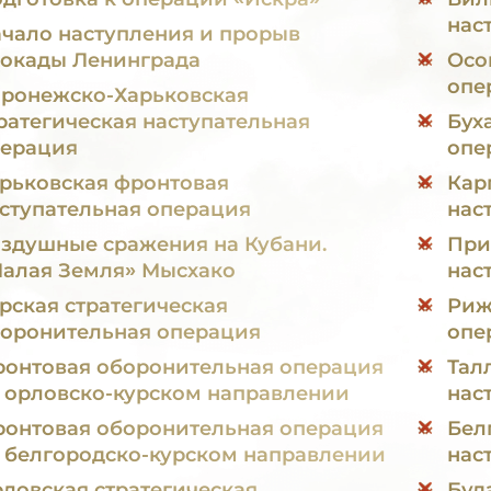
нас
чало наступления и прорыв
окады Ленинграда
Осо
опе
ронежско-Харьковская
ратегическая наступательная
Бух
ерация
опе
рьковская фронтовая
Кар
ступательная операция
нас
здушные сражения на Кубани.
При
алая Земля» Мысхако
нас
рская стратегическая
Риж
оронительная операция
опе
онтовая оборонительная операция
Тал
 орловско-курском направлении
нас
онтовая оборонительная операция
Бел
 белгородско-курском направлении
нас
ловская стратегическая
Буд