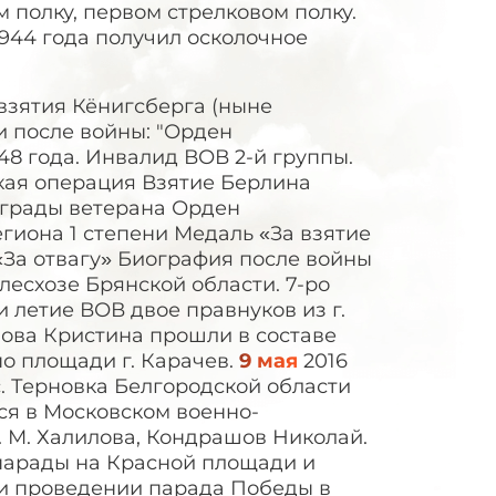
м полку, первом стрелковом полку.
1944 года получил осколочное
За взятия Кёнигсберга (ныне
и после войны: "Орден
48 года. Инвалид ВОВ 2-й группы.
кая операция Взятие Берлина
аграды ветерана Орден
гиона 1 степени Медаль «За взятие
«За отвагу» Биография после войны
лесхозе Брянской области. 7-ро
и летие ВОВ двое правнуков из г.
ова Кристина прошли в составе
о площади г. Карачев.
9 мая
2016
с. Терновка Белгородской области
тся в Московском военно-
 М. Халилова, Кондрашов Николай.
парады на Красной площади и
 и проведении парада Победы в