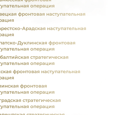
тупательная операция
вецкая фронтовая наступательная
рация
арестско-Арадская наступательная
рация
патско-Дуклинская фронтовая
тупательная операция
балтийская стратегическая
тупательная операция
ская фронтовая наступательная
рация
линская фронтовая
тупательная операция
градская стратегическая
тупательная операция
апештская стратегическая