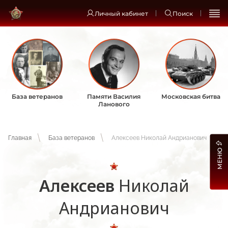
Личный кабинет
Поиск
База ветеранов
Памяти Василия
Московская битва
Ланового
Главная
База ветеранов
Алексеев Николай Андрианович
МЕНЮ
Алексеев
Николай
Андрианович