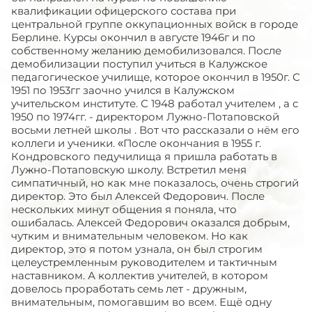
квалификации офицерского состава при
центральной группе оккупационных войск в городе
Берлине. Курсы окончил в августе 1946г и по
собственному желанию демобилизовался. После
демобилизации поступил учиться в Калужское
педагогическое училище, которое окончил в 1950г. С
1951 по 1953гг заочно учился в Калужском
учительском институте. С 1948 работал учителем , а с
1950 по 1974гг. - директором Лужно-Потаповской
восьми летней школы . Вот что рассказали о нём его
коллеги и ученики. «После окончания в 1955 г.
Кондровского педучилища я пришла работать в
Лужно-Потаповскую школу. Встретил меня
симпатичный, но как мне показалось, очень строгий
директор. Это был Алексей Федорович. После
нескольких минут общения я поняла, что
ошибалась. Алексей Федорович оказался добрым,
чутким и внимательным человеком. Но как
директор, это я потом узнала, он был строгим
целеустремленным руководителем и тактичным
наставником. А коллектив учителей, в котором
довелось проработать семь лет - дружным,
внимательным, помогавшим во всем. Ещё одну