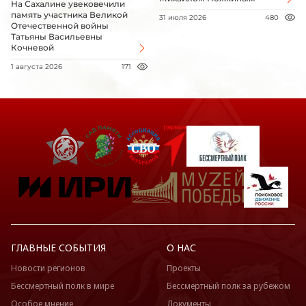
На Сахалине увековечили
память участника Великой
31 июля 2026
480
Отечественной войны
Татьяны Васильевны
Кочневой
1 августа 2026
171
ГЛАВНЫЕ СОБЫТИЯ
О НАС
Новости регионов
Проекты
Бессмертный полк в мире
Бессмертный полк за рубежом
Особое мнение
Документы