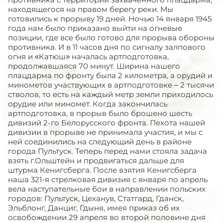
находящегося на правом берегу реки. Мы
готовились к прорыву 19 дней. Ночью 14 января 1945
года нам было приказано выйти на огневые
позиции, где все было готово для прорыва обороны
противника. И в 11 часов дня по сигналу залпового
огня и «Катюш» началась артподготовка,
продолжавшаяся 70 минут. Ширина нашего
плацдарма по фронту была 2 километра, а орудий и
минометов участвующих в артподготовке – 2 тысячи
стволов, то есть на каждый метр земли приходилось
орудие или миномет. Когда закончилась
артподготовка, в прорыв было брошено шесть
дивизий 2-го Белорусского фронта. Пехота нашей
дивизии в прорыве не принимала участия, и мы с
ней соединились на следующий день в районе
города Пультуск. Теперь перед нами стояла задача
взять г.Ольштейн и продвигаться дальше для
штурма Кенигсберга. После взятия Кенигсберга
наша 321-я стрелковая дивизия с января по апрель
вела наступательные бои в направлении польских
городов: Пультуск, Цеханув, Статгард, Гданск,
Эльблонг, Данциг, Гдыня, имея приказ об их
освобождении 29 апреля во второй половине дня