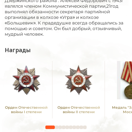
Дзержинского района . Алексей Фёдорович с 1943г
являлся членом Коммунистической партии,21год
выполнял обязанности секретаря партийной
организации в колхозе «Угра» и колхозе
«Большевик». К прадедушке всегда обращались за
помощью и советом. Он был добрый, отзывчивый,
мудрый человек.
Награды
Орден Отечественной
Орден Отечественной
Медаль "З
войны I степени
войны II степени
Мос