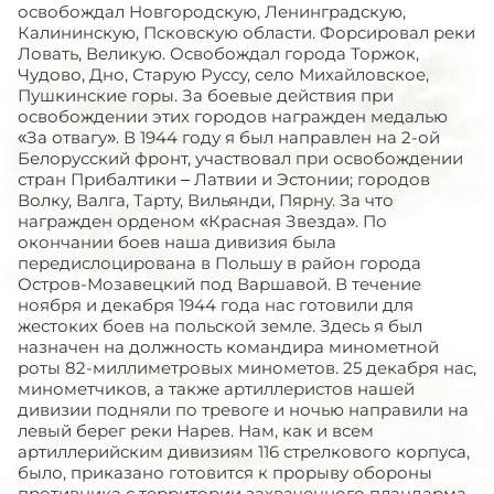
освобождал Новгородскую, Ленинградскую,
Калининскую, Псковскую области. Форсировал реки
Ловать, Великую. Освобождал города Торжок,
Чудово, Дно, Старую Руссу, село Михайловское,
Пушкинские горы. За боевые действия при
освобождении этих городов награжден медалью
«За отвагу». В 1944 году я был направлен на 2-ой
Белорусский фронт, участвовал при освобождении
стран Прибалтики – Латвии и Эстонии; городов
Волку, Валга, Тарту, Вильянди, Пярну. За что
награжден орденом «Красная Звезда». По
окончании боев наша дивизия была
передислоцирована в Польшу в район города
Остров-Мозавецкий под Варшавой. В течение
ноября и декабря 1944 года нас готовили для
жестоких боев на польской земле. Здесь я был
назначен на должность командира минометной
роты 82-миллиметровых минометов. 25 декабря нас,
минометчиков, а также артиллеристов нашей
дивизии подняли по тревоге и ночью направили на
левый берег реки Нарев. Нам, как и всем
артиллерийским дивизиям 116 стрелкового корпуса,
было, приказано готовится к прорыву обороны
противника с территории захваченного плацдарма,