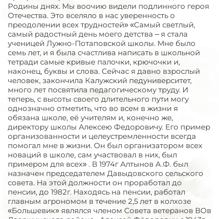
Родины днях. Мы воочию видели подлинного героя
Отечества. Это вселяло в нас уверенность о
преодолении всех трудностей» «Самый светлый,
самый радостный день моего детства – я стала
ученицей Лужно-Потаповской школы. Мне было
семь лет, и я была счастлива написать в школьной
тетради самые кривые палочки, крючочки и,
наконец, буквы и слова. Сейчас я давно взрослый
человек, закончила Калужский педуниверситет,
много лет посвятила педагогическому труду. И
теперь, с высоты своего длительного пути могу
однозначно отметить, что во всем в жизни я
обязана школе, её учителям и, конечно же,
директору школы Алексею Федоровичу. Его пример
организованности и целеустремленности всегда
помогал мне в жизни. Он был организатором всех
новаций в школе, сам участвовал в них, был
примером для всех» . В 1974г Алтынов А.Ф. был
назначен председателем Давыдовского сельского
совета. На этой должности он проработал до
пенсии, до 1982г. Находясь на пенсии, работал
главным агрономом в течение 2,5 лет в колхозе
«Большевик» являлся членом Совета ветеранов ВОв