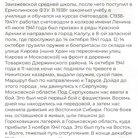
Звизжёвской средней школы, после чего поступил в
Ермолинское ФЗУ. В 1938г закончил учёбу в
училище и обучался на курсах счетоводов. С1938-
1941гг работал счетоводом в колхозе имени Ленина.
«11 июля 1941 года был призван в ряды Красной
Армии и направлен в город Калугу, в 8-ой запасной
полк, где прослужил до 14 октября 1941 года. 12-14
октября грузили оружие и боеприпасы со склада на
улице Кирова (ныне Храм на пересечении улиц
Кирова и Московской) на фронт в деревню
Товарково Дзержинского района. 14 октября 1941
года в 11 часов ночи нас подняли по тревоге в
Никитских казармах, выдали оружие, сухой паек.
Маршрут был по направлению к Тарусе. Дойдя до
этого города , мы двинулись к г.Серпухову
Московской области. Под Серпуховым нас ввели в
бой. Это был мой первый бой с фашистами. Восемь
дней мы находились на передовой, а затем нас
сменила дивизия из Восточной Сибири. После боев
мы, оставшиеся в живых, шли пешком до
Гороховицких лагерей, в Горьковскую область, куда
прибыли 3 ноября 1941 года. Это был путь на Восток,
к Волге, тяжелый путь отступления. В конце декабря