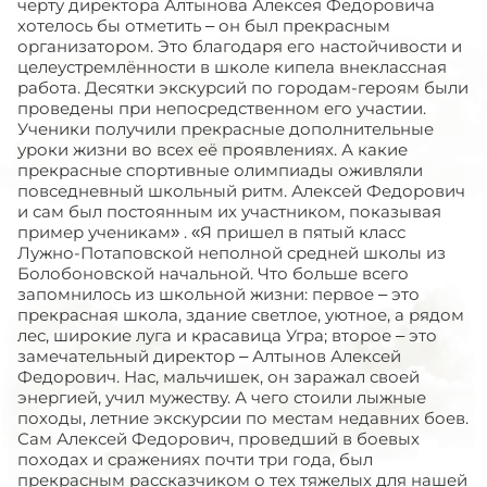
черту директора Алтынова Алексея Федоровича
хотелось бы отметить – он был прекрасным
организатором. Это благодаря его настойчивости и
целеустремлённости в школе кипела внеклассная
работа. Десятки экскурсий по городам-героям были
проведены при непосредственном его участии.
Ученики получили прекрасные дополнительные
уроки жизни во всех её проявлениях. А какие
прекрасные спортивные олимпиады оживляли
повседневный школьный ритм. Алексей Федорович
и сам был постоянным их участником, показывая
пример ученикам» . «Я пришел в пятый класс
Лужно-Потаповской неполной средней школы из
Болобоновской начальной. Что больше всего
запомнилось из школьной жизни: первое – это
прекрасная школа, здание светлое, уютное, а рядом
лес, широкие луга и красавица Угра; второе – это
замечательный директор – Алтынов Алексей
Федорович. Нас, мальчишек, он заражал своей
энергией, учил мужеству. А чего стоили лыжные
походы, летние экскурсии по местам недавних боев.
Сам Алексей Федорович, проведший в боевых
походах и сражениях почти три года, был
прекрасным рассказчиком о тех тяжелых для нашей