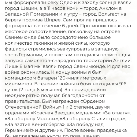
мы форсировали реку Одер и к заходу солнца взяли
город Шецин, а в 11 часов ночи – город Анклом в
Западной Померании и к утру – город Вольгаст на
берегу пролива Шпрее. Сам пролив пришлось
форсировать в течение 6 дней. Противник оказывал
жестокое сопротивление, поскольку на острове
Свинемюнде было сосредоточено большое
количество техники и живой силы, которую
фашисты стремились эвакуировать в западную
часть Германии, и также там находился полигон для
запуска самолетов-снарядов по территории Англии.
Лишь 8 мая мы взяли город Свенимюнде. И для нас
война окончилась. К концу войны я был
командиром батареи 120-миллиметровых
минометов. В течение войны в боях находился 916
суток (2 года 6 месяцев). За период войны
неоднократно получал благодарности от
правительства. Был награжден «Орденом
Отечественной Войны» 1 и 2 степени, двумя
орденами «Красная Звезда», медалями: «За отвагу»,
«За оборону Москвы», «За оборону Сталинграда»,
«За взятие Кенигсберга», «За победу над
Германией» и другими». После войны прадедушка
бы направлен на курсы по повышению