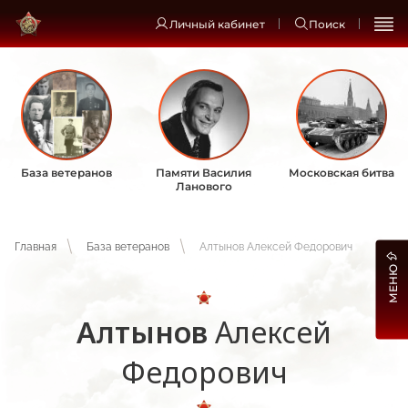
Личный кабинет
Поиск
База ветеранов
Памяти Василия
Московская битва
Ланового
Главная
База ветеранов
Алтынов Алексей Федорович
МЕНЮ
Алтынов
Алексей
Федорович