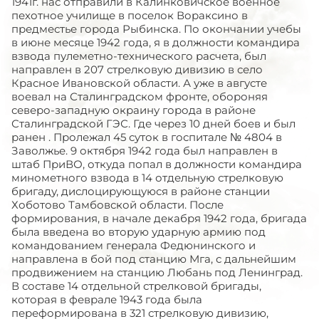
1941г. нас отправили в Калинковичское военное
пехотное училище в поселок Вораксино в
предместье города Рыбинска. По окончании учебы
в июне месяце 1942 года, я в должности командира
взвода пулеметно-технического расчета, был
направлен в 207 стрелковую дивизию в село
Красное Ивановской области. А уже в августе
воевал на Сталинградском фронте, обороняя
северо-западную окраину города в районе
Сталинградской ГЭС. Где через 10 дней боев и был
ранен . Пролежал 45 суток в госпитале № 4804 в
Заволжье. 9 октября 1942 года был направлен в
штаб ПриВО, откуда попал в должности командира
минометного взвода в 14 отдельную стрелковую
бригаду, дислоцирующуюся в районе станции
Хоботово Тамбовской области. После
формирования, в начале декабря 1942 года, бригада
была введена во вторую ударную армию под
командованием генерала Федюнинского и
направлена в бой под станцию Мга, с дальнейшим
продвижением на станцию Любань под Ленинград.
В составе 14 отдельной стрелковой бригады,
которая в феврале 1943 года была
переформирована в 321 стрелковую дивизию,