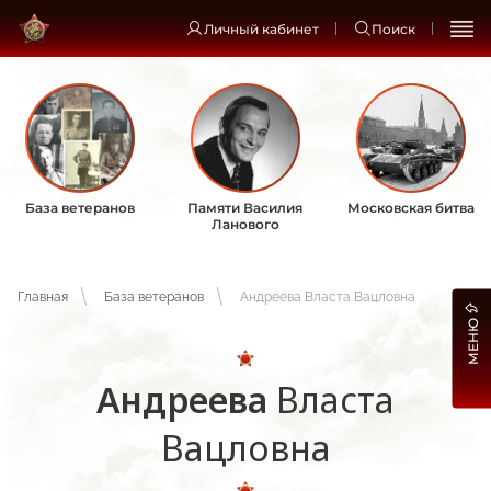
Личный кабинет
Поиск
База ветеранов
Памяти Василия
Московская битва
Ланового
Главная
База ветеранов
Андреева Власта Вацловна
МЕНЮ
Андреева
Власта
Вацловна