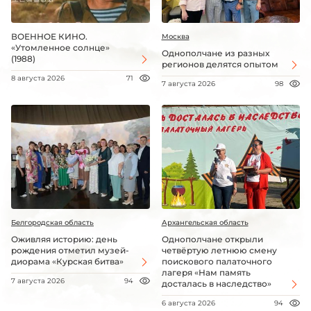
ВОЕННОЕ КИНО.
Москва
«Утомленное солнце»
Однополчане из разных
(1988)
регионов делятся опытом
8 августа 2026
71
7 августа 2026
98
Белгородская область
Архангельская область
Оживляя историю: день
Однополчане открыли
рождения отметил музей-
четвёртую летнюю смену
диорама «Курская битва»
поискового палаточного
лагеря «Нам память
7 августа 2026
94
досталась в наследство»
6 августа 2026
94