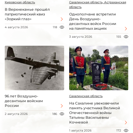
Кировская область
Сахалинская область, Астраханская
область
В Верхнекамье прошёл
патриотический квиз
Однополчане встретили
«Зоркий глаз»
День Воздушно-
десантных войск России
4 августа 2026
118
на памятных акциях
3 августа 2026
155
96 лет Воздушно-
Сахалинская область
десантным войскам
На Сахалине увековечили
России
память участника Великой
Отечественной войны
2 августа 2026
186
Татьяны Васильевны
Кочневой
1 августа 2026
172