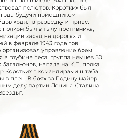
вый полк в июле 1941 года и с
ствовал полк, тов. Коротких был
1 года будучи помощником
йцов ходил в разведку и привел
с полком был в тылу противника,
низации засад на дорогах и
й в феврале 1943 года тов.
о организовал управление боем,
 в глубине леса, группа немцев 50
батальонов, напала на К.П. полка.
р Коротких с командирами штаба
ты в плен. В боях за Родину майор
ным делу партии Ленина-Сталина.
Звезды".