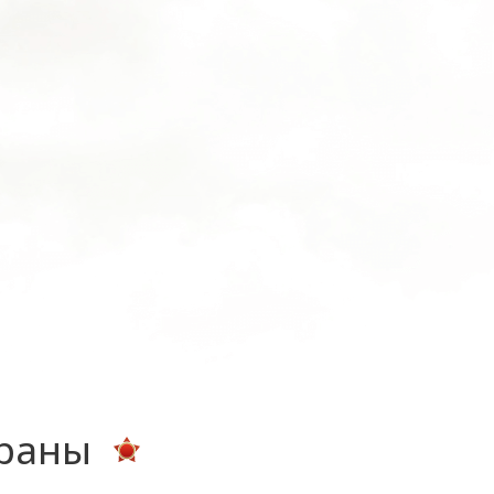
ераны