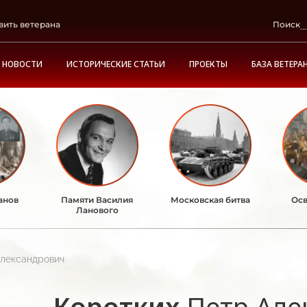
вить ветерана
Поиск
НОВОСТИ
ИСТОРИЧЕСКИЕ СТАТЬИ
ПРОЕКТЫ
БАЗА ВЕТЕРА
анов
Памяти Василия
Московская битва
Осв
Ланового
Александрович
Коротких
Петр Але