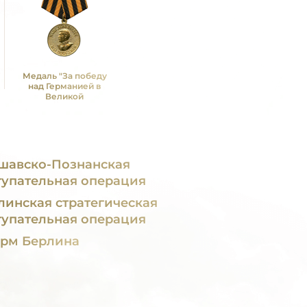
Медаль "За победу
над Германией в
Великой
Отечественной войне
1941 -1945 гг."
шавско-Познанская
тупательная операция
линская стратегическая
тупательная операция
рм Берлина