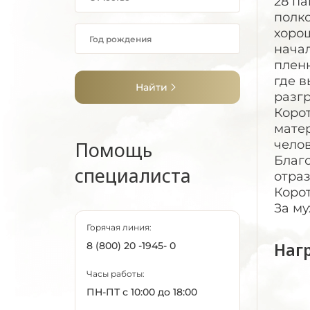
28 па
полко
хоро
начал
пленн
где в
Найти
разгр
Коро
матер
Помощь
челов
Благ
специалиста
отраз
Коро
За му
Горячая линия:
Наг
8 (800) 20 -1945- 0
Часы работы:
ПН-ПТ с 10:00 до 18:00