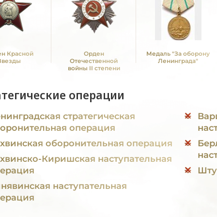
н Красной
Орден
Медаль "За оборону
Звезды
Отечественной
Ленинграда"
войны II степени
атегические операции
нинградская стратегическая
Вар
оронительная операция
нас
хвинская оборонительная операция
Бер
нас
хвинско-Киришская наступательная
ерация
Шту
нявинская наступательная
ерация