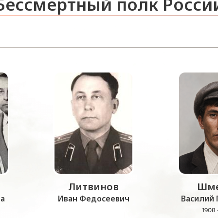
Бессмертный полк Росси
Литвинов
Шме
а
Иван Федосеевич
Василий 
1908 