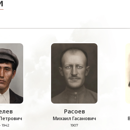
и
лев
Расоев
Петрович
Михаил Гасанович
- 1942
1907