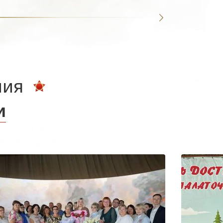
ния
и