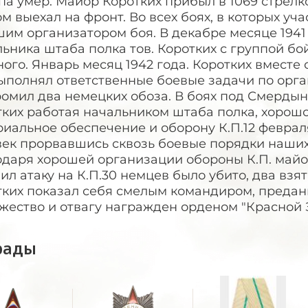
па умер. Майор Коротких прибыл в 1069 стрелко
м выехал на фронт. Во всех боях, в которых уча
шим организатором боя. В декабре месяце 194
ьника штаба полка тов. Коротких с группой бо
ого. Январь месяц 1942 года. Коротких вместе 
ыполнял ответственные боевые задачи по орга
омил два немецких обоза. В боях под Смердыне
тких работая начальником штаба полка, хорош
иальное обеспечение и оборону К.П.12 февраля
ек прорвавшись сквозь боевые порядки наших 
одаря хорошей организации обороны К.П. майо
ил атаку на К.П.30 немцев было убито, два взя
тких показал себя смелым командиром, предан
жество и отвагу награжден орденом "Красной 
рады