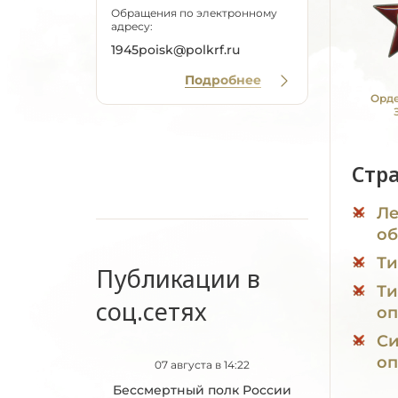
Обращения по электронному
адресу:
1945poisk@polkrf.ru
Подробнее
Орде
Стр
Ле
об
Ти
Публикации в
Ти
соц.сетях
оп
Си
оп
07 августа в 14:22
Бессмертный полк России