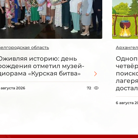
Белгородская область
Архангел
Оживляя историю: день
Одноп
рождения отметил музей-
четвё
диорама «Курская битва»
поиск
лагеря
достал
 августа 2026
72
6 августа 2