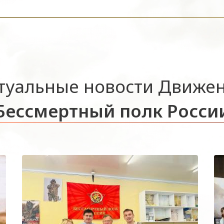
туальные новости Движе
Бессмертный полк Росси