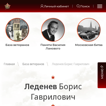
Личный кабинет
Поиск
База ветеранов
Памяти Василия
Московская битва
Ланового
Главная
База ветеранов
Леденев Борис Гаврилович
МЕНЮ
Леденев
Борис
Гаврилович