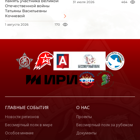
память участника Великой
31 июля 2026
464
Отечественной войны
Татьяны Васильевны
Кочневой
1 августа 2026
170
ГЛАВНЫЕ СОБЫТИЯ
О НАС
Новости регионов
Проекты
Бессмертный полк в мире
Бессмертный полк за рубежом
Особое мнение
Документы