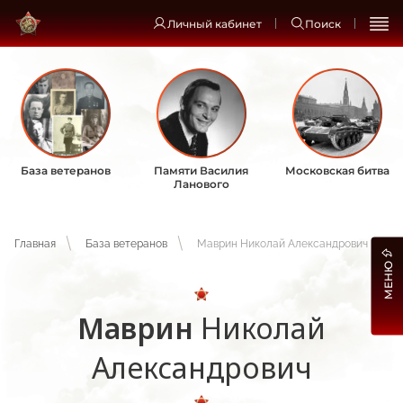
Личный кабинет
Поиск
База ветеранов
Памяти Василия
Московская битва
Ланового
Главная
База ветеранов
Маврин Николай Александрович
МЕНЮ
Маврин
Николай
Александрович