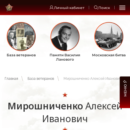
Личный кабинет
Поиск
База ветеранов
Памяти Василия
Московская битва
Ланового
Главная
База ветеранов
Мирошниченко Алексей Иванович
МЕНЮ
Мирошниченко
Алексей
Иванович