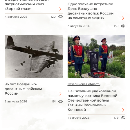
патриотический квиз
Однополчане встретили
«Зоркий глаз»
День Воздушно-
десантных войск России
4 августа 2026
120
на памятных акциях
3 августа 2026
159
96 лет Воздушно-
Сахалинская область
десантным войскам
На Сахалине увековечили
России
память участника Великой
Отечественной войны
2 августа 2026
191
Татьяны Васильевны
Кочневой
1 августа 2026
179