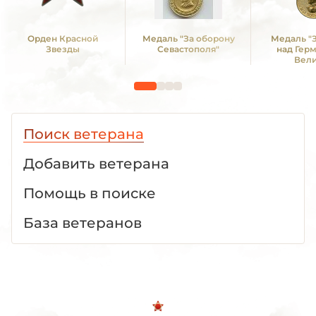
Орден Красной
Медаль "За оборону
Медаль "
Звезды
Севастополя"
над Гер
Вел
Отечестве
1941 -19
Поиск ветерана
Добавить ветерана
Помощь в поиске
База ветеранов