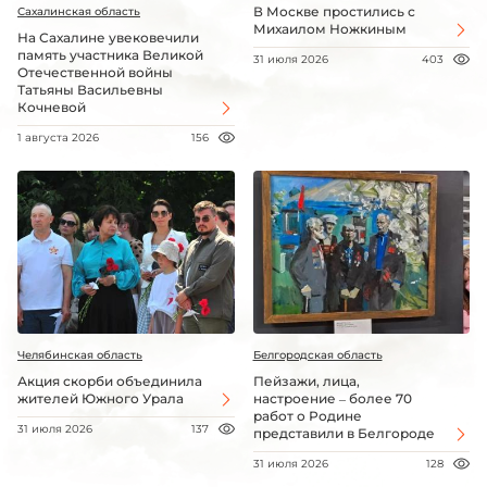
В Москве простились с
Сахалинская область
Михаилом Ножкиным
На Сахалине увековечили
память участника Великой
31 июля 2026
403
Отечественной войны
Татьяны Васильевны
Кочневой
1 августа 2026
156
Челябинская область
Белгородская область
Акция скорби объединила
Пейзажи, лица,
жителей Южного Урала
настроение – более 70
работ о Родине
31 июля 2026
137
представили в Белгороде
31 июля 2026
128