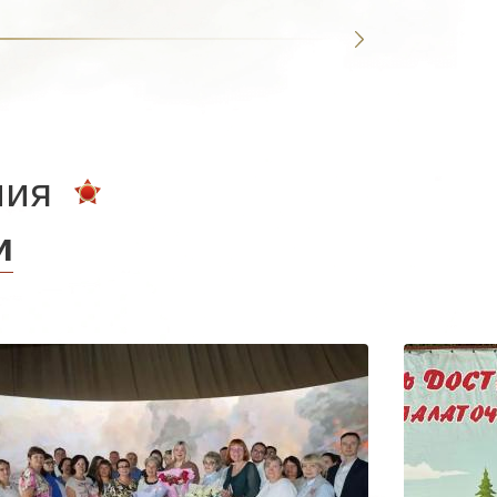
ния
и