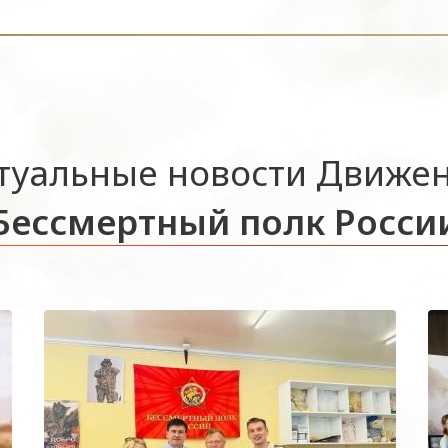
туальные новости Движе
Бессмертный полк Росси