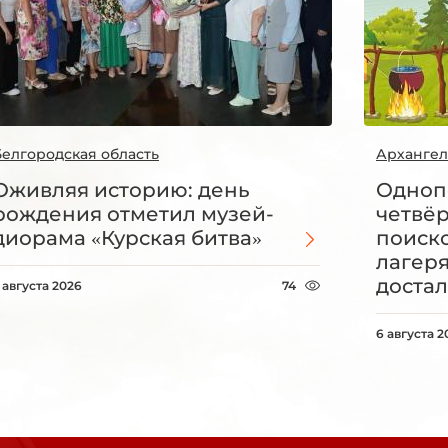
Белгородская область
Архангел
Оживляя историю: день
Одноп
рождения отметил музей-
четвё
диорама «Курская битва»
поиск
лагеря
достал
 августа 2026
74
6 августа 2