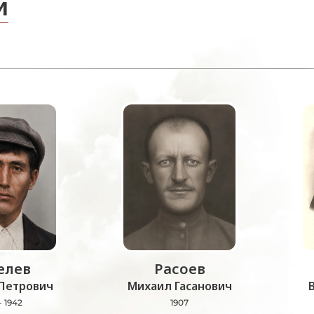
и
лев
Расоев
Петрович
Михаил Гасанович
- 1942
1907