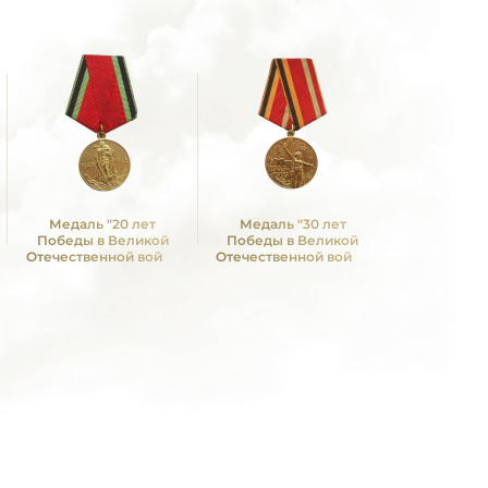
Медаль "20 лет
Медаль "30 лет
Медаль 
Победы в Великой
Победы в Великой
Победы в
Отечественной войне
Отечественной войне
Отечествен
1941—1945 гг."
1941—1945 гг."
1941—19