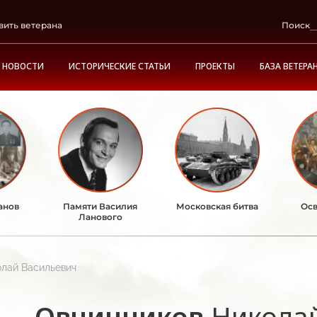
вить ветерана
Поиск
НОВОСТИ
ИСТОРИЧЕСКИЕ СТАТЬИ
ПРОЕКТЫ
БАЗА ВЕТЕРА
анов
Памяти Василия
Московская битва
Осв
Ланового
олай Васильевич
Овчинников
Никола