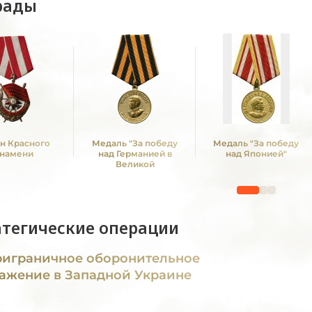
рады
н Красного
Медаль "За победу
Медаль "За победу
намени
над Германией в
над Японией"
Великой
Отечественной войне
1941 -1945 гг."
атегические операции
играничное оборонительное
ажение в Западной Украине