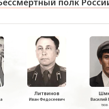
Бессмертный полк Росси
Литвинов
Шме
а
Иван Федосеевич
Василий 
1908 