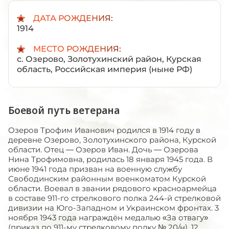
ДАТА РОЖДЕНИЯ:
1914
МЕСТО РОЖДЕНИЯ:
с. Озерово, Золотухинский район, Курская
область, Российская империя (ныне РФ)
Боевой путь ветерана
Озеров Трофим Иванович родился в 1914 году в
деревне Озерово, Золотухинского района, Курской
области. Отец — Озеров Иван. Дочь — Озерова
Нина Трофимовна, родилась 18 января 1945 года. В
июне 1941 года призван на военную службу
Свободинским районным военкоматом Курской
области. Воевал в звании рядового красноармейца
в составе 911-го стрелкового полка 244-й стрелковой
дивизии на Юго-Западном и Украинском фронтах. 3
ноября 1943 года награждён медалью «За отвагу»
(приказ по 911-му стрелковому полку № 20/н). 12