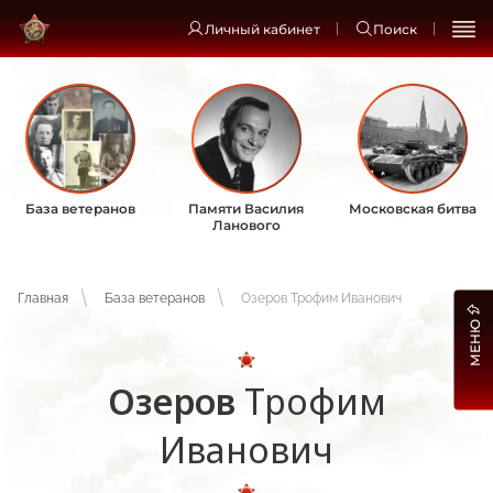
Личный кабинет
Поиск
База ветеранов
Памяти Василия
Московская битва
Ланового
Главная
База ветеранов
Озеров Трофим Иванович
МЕНЮ
Озеров
Трофим
Иванович