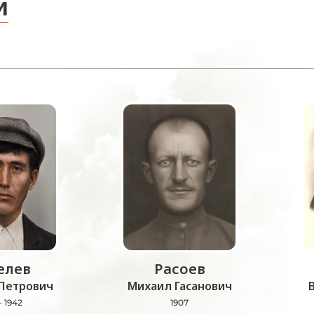
и
лев
Расоев
Петрович
Михаил Гасанович
- 1942
1907