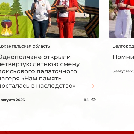
Архангельская область
Белгород
Однополчане открыли
Помни
четвёртую летнюю смену
поискового палаточного
5 августа 2
лагеря «Нам память
досталась в наследство»
 августа 2026
84