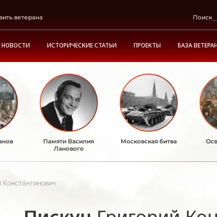
вить ветерана
Поиск
НОВОСТИ
ИСТОРИЧЕСКИЕ СТАТЬИ
ПРОЕКТЫ
БАЗА ВЕТЕРА
анов
Памяти Василия
Московская битва
Осв
Ланового
й Константинович
Пискун
Григорий Ко