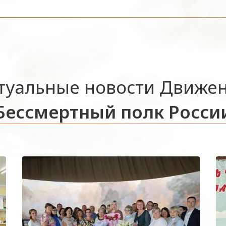
туальные новости Движе
Бессмертный полк Росси