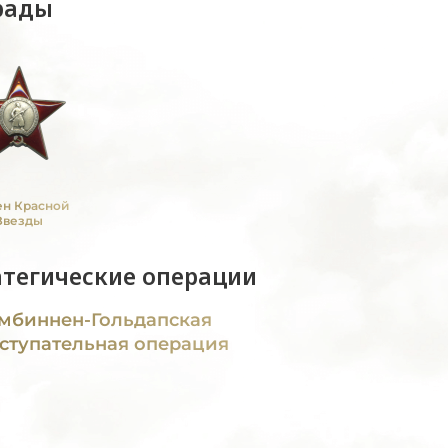
рады
н Красной
Звезды
атегические операции
мбиннен-Гольдапская
ступательная операция