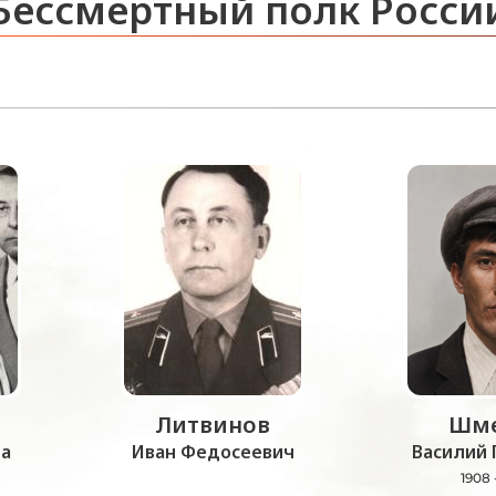
Бессмертный полк Росси
Литвинов
Шме
а
Иван Федосеевич
Василий 
1908 