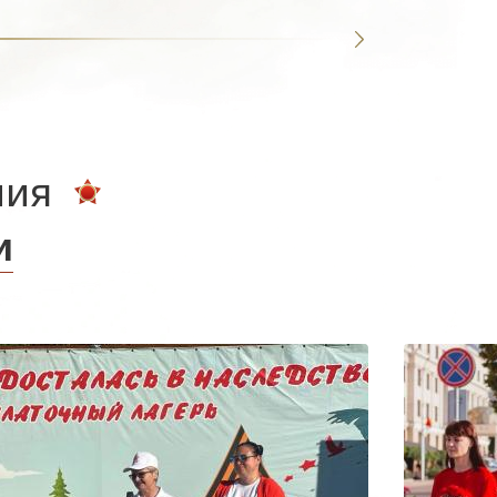
ния
и