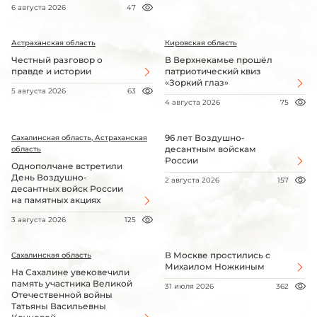
6 августа 2026
47
Астраханская область
Кировская область
Честный разговор о
В Верхнекамье прошёл
правде и истории
патриотический квиз
«Зоркий глаз»
5 августа 2026
63
4 августа 2026
75
96 лет Воздушно-
Сахалинская область, Астраханская
десантным войскам
область
России
Однополчане встретили
День Воздушно-
2 августа 2026
157
десантных войск России
на памятных акциях
3 августа 2026
125
В Москве простились с
Сахалинская область
Михаилом Ножкиным
На Сахалине увековечили
память участника Великой
31 июля 2026
362
Отечественной войны
Татьяны Васильевны