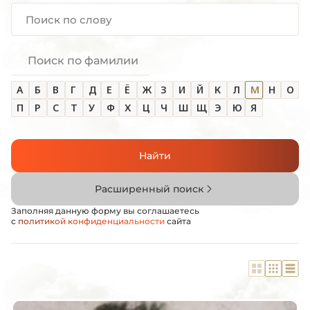
Поиск по фамилии
А
Б
В
Г
Д
Е
Ё
Ж
З
И
Й
К
Л
М
Н
О
П
Р
С
Т
У
Ф
Х
Ц
Ч
Ш
Щ
Э
Ю
Я
Найти
Расширенный поиск
Заполняя данную форму вы соглашаетесь
с
политикой конфиденциальности
сайта