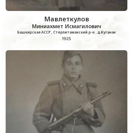
Мавлеткулов
Миниахмет Исмагилович
Башкирская АССР , Стерлитамакский р-н , д.Куганак
1925