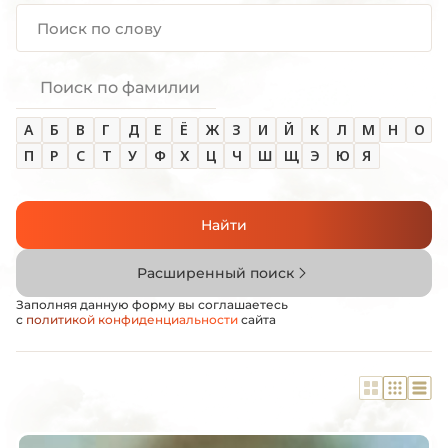
Поиск по фамилии
А
Б
В
Г
Д
Е
Ё
Ж
З
И
Й
К
Л
М
Н
О
П
Р
С
Т
У
Ф
Х
Ц
Ч
Ш
Щ
Э
Ю
Я
Найти
Расширенный поиск
Заполняя данную форму вы соглашаетесь
с
политикой конфиденциальности
сайта