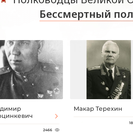
Бессмертный пол
адимир
Макар Терехин
рцинкевич
1
2466