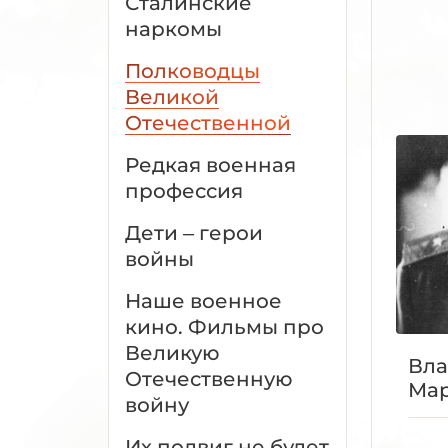
Сталинские
наркомы
Полководцы
Великой
Отечественной
Редкая военная
профессия
Дети – герои
войны
Наше военное
кино. Фильмы про
Великую
Вл
Отечественную
Ма
войну
Их подвиг не будет