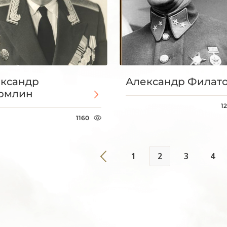
ксандр
Александр Филат
омлин
1
1160
1
2
3
4