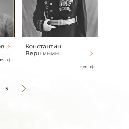
ов
Константин
Вершинин
209
1981
5