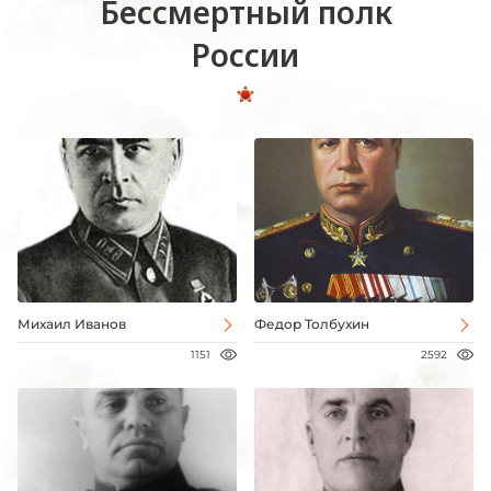
Бессмертный полк
России
Михаил Иванов
Федор Толбухин
1151
2592