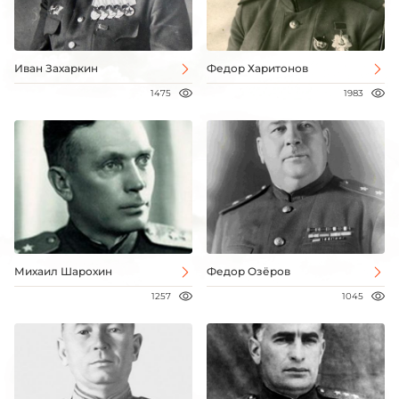
Иван Захаркин
Федор Харитонов
1475
1983
Михаил Шарохин
Федор Озёров
1257
1045