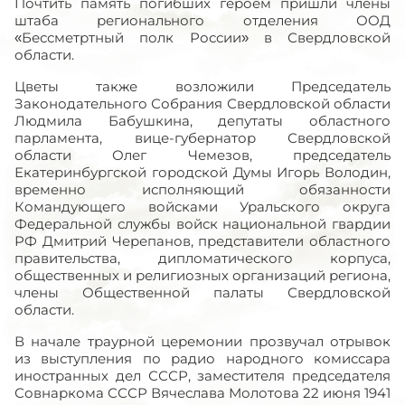
Почтить память погибших героем пришли члены
штаба регионального отделения ООД
«Бессметртный полк России» в Свердловской
области.
Цветы также возложили Председатель
Законодательного Собрания Свердловской области
Людмила Бабушкина, депутаты областного
парламента, вице-губернатор Свердловской
области Олег Чемезов, председатель
Екатеринбургской городской Думы Игорь Володин,
временно исполняющий обязанности
Командующего войсками Уральского округа
Федеральной службы войск национальной гвардии
РФ Дмитрий Черепанов, представители областного
правительства, дипломатического корпуса,
общественных и религиозных организаций региона,
члены Общественной палаты Свердловской
области.
В начале траурной церемонии прозвучал отрывок
из выступления по радио народного комиссара
иностранных дел СССР, заместителя председателя
Совнаркома СССР Вячеслава Молотова 22 июня 1941