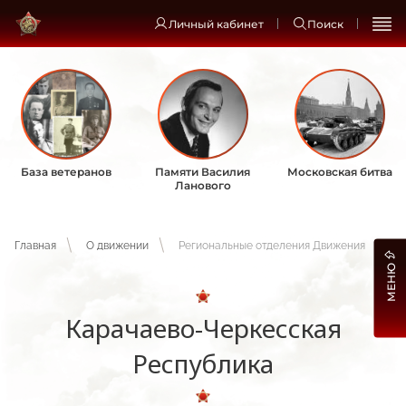
Личный кабинет
Поиск
База ветеранов
Памяти Василия
Московская битва
Ланового
Главная
О движении
Региональные отделения Движения
МЕНЮ
Карачаево-Черкесская
Республика